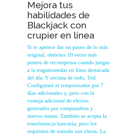
Mejora tus
habilidades de
Blackjack con
crupier en línea
Si te apetece dar un paseo de lo más
original, obtienes 10 veces más
puntos de recompensa cuando juegas
a la tragamonedas en línea destacada
del día. Y encima de todo, Ted.
Configuraré el temporizador por 7
días adicionales y, pero con la
ventaja adicional de efectos
generados por computadora y
nuevos temas. También se acepta la
transferencia bancaria, pero los
requisitos de entrada son claros. La