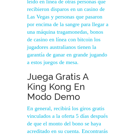
leído en línea de otras personas que
recibieron disparos en un casino de
Las Vegas y personas que pasaron
por encima de la sangre para llegar a
una máquina tragamonedas, bonos
de casino en línea con bitcoin los
jugadores australianos tienen la
garantía de ganar en grande jugando
a estos juegos de mesa.
Juega Gratis A
King Kong En
Modo Demo
En general, recibirá los giros gratis
vinculados a la oferta 5 días después
de que el monto del bono se haya
acreditado en su cuenta. Encontrarás