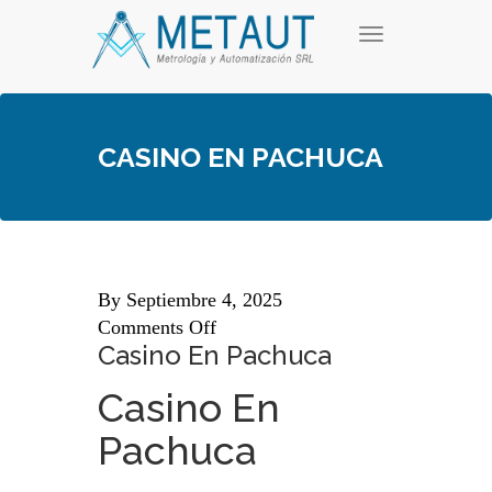
Skip
T
to
o
content
g
g
l
e
CASINO EN PACHUCA
n
a
v
i
g
a
t
i
By
Septiembre 4, 2025
o
Comments Off
n
Casino En Pachuca
Casino En
Pachuca