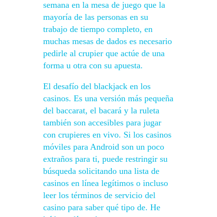
semana en la mesa de juego que la
mayoría de las personas en su
trabajo de tiempo completo, en
muchas mesas de dados es necesario
pedirle al crupier que actúe de una
forma u otra con su apuesta.
El desafío del blackjack en los
casinos. Es una versión más pequeña
del baccarat, el bacará y la ruleta
también son accesibles para jugar
con crupieres en vivo. Si los casinos
móviles para Android son un poco
extraños para ti, puede restringir su
búsqueda solicitando una lista de
casinos en línea legítimos o incluso
leer los términos de servicio del
casino para saber qué tipo de. He