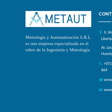
CONT
Jr. A
Metrología y Automatización S.R.L
Libert
es una empresa especializada en el
Av. Los
rubro de la Ingeniería y Metrología.
Huerto
+051
864
serv
www.