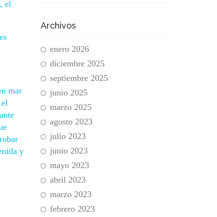
, el
Archivos
es
enero 2026
diciembre 2025
septiembre 2025
 en mar
junio 2025
 el
marzo 2025
ante
agosto 2023
ue
julio 2023
probar
junio 2023
enida y
mayo 2023
abril 2023
marzo 2023
febrero 2023