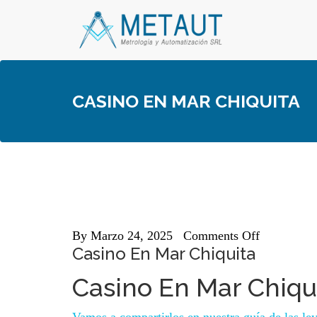
Skip
to
content
CASINO EN MAR CHIQUITA
By
Marzo 24, 2025
Comments Off
Casino En Mar Chiquita
Casino En Mar Chiqu