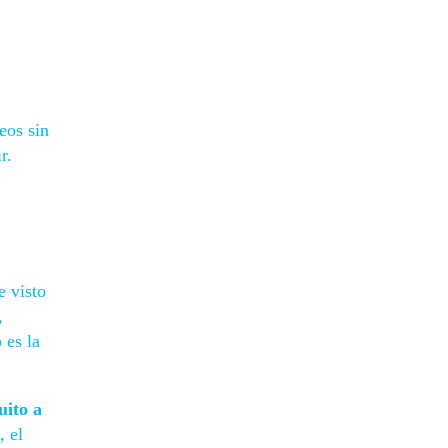
eos sin
r.
e visto
,
 es la
uito a
, el