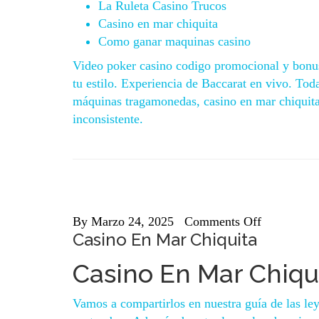
La Ruleta Casino Trucos
Casino en mar chiquita
Como ganar maquinas casino
Video poker casino codigo promocional y bonus
tu estilo. Experiencia de Baccarat en vivo. Tod
máquinas tragamonedas, casino en mar chiquita
inconsistente.
By
Marzo 24, 2025
Comments Off
Casino En Mar Chiquita
Casino En Mar Chiqu
Vamos a compartirlos en nuestra guía de las le