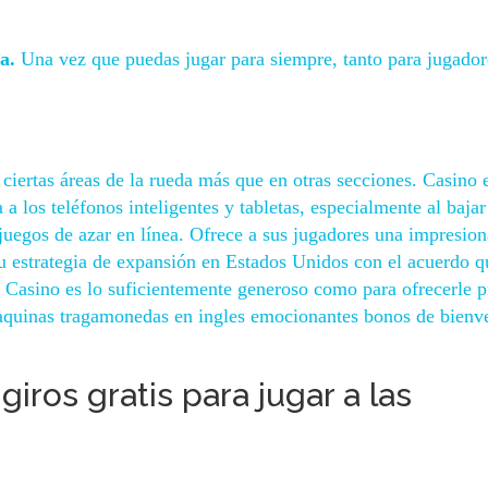
a.
Una vez que puedas jugar para siempre, tanto para jugador
 ciertas áreas de la rueda más que en otras secciones. Casino
 a los teléfonos inteligentes y tabletas, especialmente al bajar
 juegos de azar en línea. Ofrece a sus jugadores una impresion
u estrategia de expansión en Estados Unidos con el acuerdo q
s Casino es lo suficientemente generoso como para ofrecerle 
aquinas tragamonedas en ingles emocionantes bonos de bienv
iros gratis para jugar a las