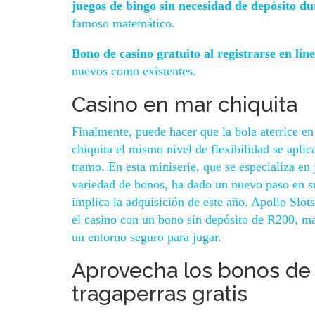
juegos de bingo sin necesidad de depósito dur
famoso matemático.
Bono de casino gratuito al registrarse en líne
nuevos como existentes.
Casino en mar chiquita
Finalmente, puede hacer que la bola aterrice en
chiquita el mismo nivel de flexibilidad se aplica
tramo. En esta miniserie, que se especializa en
variedad de bonos, ha dado un nuevo paso en s
implica la adquisición de este año. Apollo Slot
el casino con un bono sin depósito de R200, m
un entorno seguro para jugar.
Aprovecha los bonos de g
tragaperras gratis