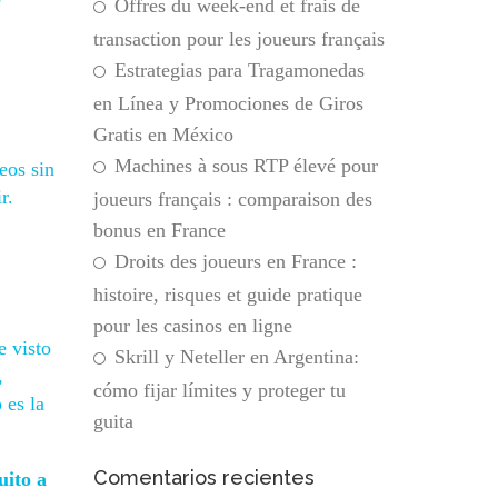
e
Offres du week-end et frais de
transaction pour les joueurs français
Estrategias para Tragamonedas
en Línea y Promociones de Giros
Gratis en México
Machines à sous RTP élevé pour
eos sin
r.
joueurs français : comparaison des
bonus en France
Droits des joueurs en France :
histoire, risques et guide pratique
pour les casinos en ligne
e visto
Skrill y Neteller en Argentina:
,
cómo fijar límites y proteger tu
 es la
guita
Comentarios recientes
uito a