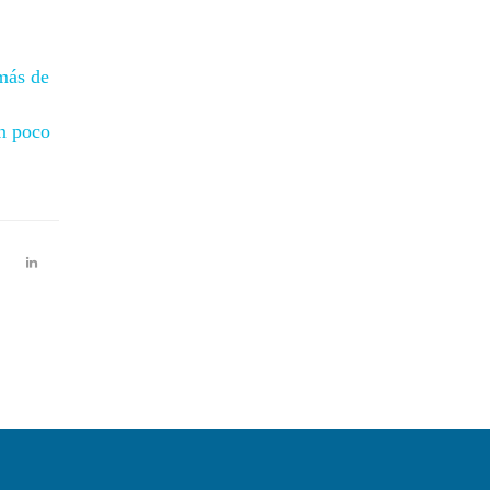
más de
un poco