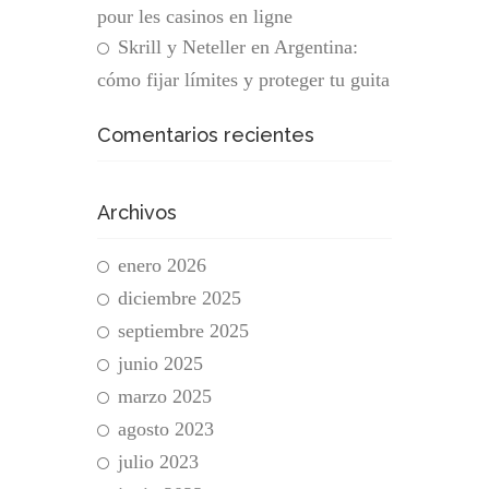
pour les casinos en ligne
Skrill y Neteller en Argentina:
cómo fijar límites y proteger tu guita
Comentarios recientes
Archivos
enero 2026
diciembre 2025
septiembre 2025
junio 2025
marzo 2025
agosto 2023
julio 2023