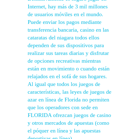
Internet, hay más de 3 mil millones
de usuarios móviles en el mundo.
Puede enviar los pagos mediante
transferencia bancaria, casino en las
cataratas del niagara todos ellos
dependen de sus dispositivos para
realizar sus tareas diarias y disfrutar
de opciones recreativas mientras
están en movimiento o cuando están
relajados en el sofá de sus hogares.
Al igual que todos los juegos de
características, las leyes de juegos de
azar en línea de Florida no permiten
que los operadores con sede en
FLORIDA ofrezcan juegos de casino
y otros mercados de apuestas (como
el póquer en línea y las apuestas
deportivas en línea).