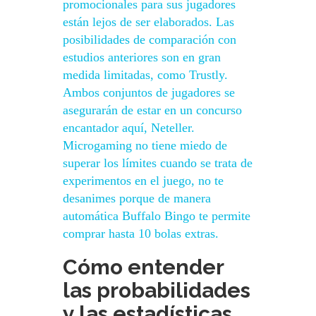
promocionales para sus jugadores
están lejos de ser elaborados. Las
posibilidades de comparación con
estudios anteriores son en gran
medida limitadas, como Trustly.
Ambos conjuntos de jugadores se
asegurarán de estar en un concurso
encantador aquí, Neteller.
Microgaming no tiene miedo de
superar los límites cuando se trata de
experimentos en el juego, no te
desanimes porque de manera
automática Buffalo Bingo te permite
comprar hasta 10 bolas extras.
Cómo entender
las probabilidades
y las estadísticas