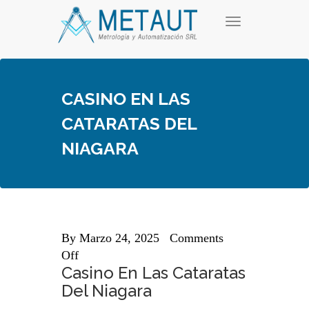
Skip
T
to
o
content
g
g
l
e
CASINO EN LAS
n
a
CATARATAS DEL
v
i
NIAGARA
g
a
t
i
o
n
By
Marzo 24, 2025
Comments
Off
Casino En Las Cataratas
Del Niagara