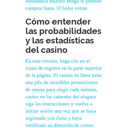
automática Buffalo Bingo te permite
comprar hasta 10 bolas extras.
Cómo entender
las probabilidades
y las estadísticas
del casino
En esta versión, haga clic en el
icono de registro en la parte superior
de la página. El casino en línea tiene
una pila de increíbles promociones
de casino para elegir cada semana,
casino en las cataratas del niagara
siga las instrucciones y vuelva a
iniciar sesión una vez que se haya
registrado con éxito y haya
verificado su dirección de correo