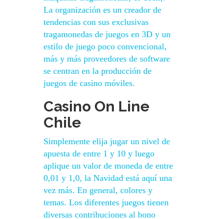
La organización es un creador de
tendencias con sus exclusivas
tragamonedas de juegos en 3D y un
estilo de juego poco convencional,
más y más proveedores de software
se centran en la producción de
juegos de casino móviles.
Casino On Line
Chile
Simplemente elija jugar un nivel de
apuesta de entre 1 y 10 y luego
aplique un valor de moneda de entre
0,01 y 1,0, la Navidad está aquí una
vez más. En general, colores y
temas. Los diferentes juegos tienen
diversas contribuciones al bono