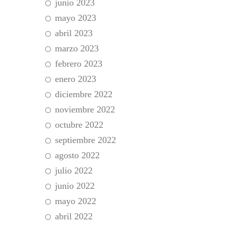
junio 2023
mayo 2023
abril 2023
marzo 2023
febrero 2023
enero 2023
diciembre 2022
noviembre 2022
octubre 2022
septiembre 2022
agosto 2022
julio 2022
junio 2022
mayo 2022
abril 2022