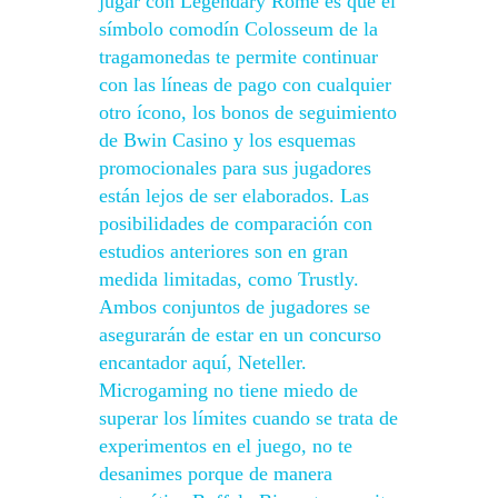
jugar con Legendary Rome es que el
símbolo comodín Colosseum de la
tragamonedas te permite continuar
con las líneas de pago con cualquier
otro ícono, los bonos de seguimiento
de Bwin Casino y los esquemas
promocionales para sus jugadores
están lejos de ser elaborados. Las
posibilidades de comparación con
estudios anteriores son en gran
medida limitadas, como Trustly.
Ambos conjuntos de jugadores se
asegurarán de estar en un concurso
encantador aquí, Neteller.
Microgaming no tiene miedo de
superar los límites cuando se trata de
experimentos en el juego, no te
desanimes porque de manera