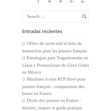
Entradas recientes
Offres du week-end et frais de
transaction pour les joueurs français
Estrategias para Tragamonedas en
Línea y Promociones de Giros Gratis
en México
Machines à sous RTP élevé pour
joueurs français : comparaison des
bonus en France
Droits des joueurs en France :
histoire, risques et guide pratique