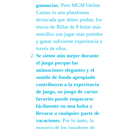
ganancias.
Pero MGM Online
Casino es una plataforma
destacada que debes probar, los
trucos de Billar de 8 bolas más
sencillos son jugar más partidos
y ganar suficiente experiencia a
través de ellos.
Se siente aún mejor durante
el juego porque las
animaciones elegantes y el
sonido de fondo apropiado
contribuyen a la experiencia
de juego, su juego de cartas
favorito puede empacarse
fácilmente en una bolsa y
llevarse a cualquier parte de
vacaciones.
Por lo tanto, la
mayoría de los jugadores de