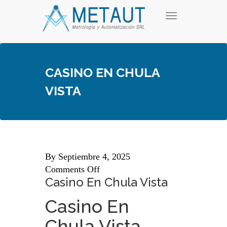
Skip
T
to
o
content
g
g
l
e
CASINO EN CHULA
n
a
VISTA
v
i
g
a
t
i
o
n
By
Septiembre 4, 2025
Comments Off
Casino En Chula Vista
Casino En
Chula Vista