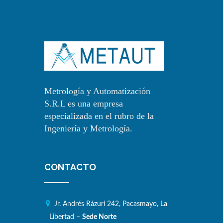
Metrología y Automatización
S.R.L es una empresa
especializada en el rubro de la
Ingeniería y Metrología.
CONTACTO
Jr. Andrés Rázuri 242, Pacasmayo, La
Libertad –
Sede Norte