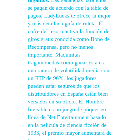
digamos.
Las ganancias para ellos
se pagan de acuerdo con la tabla de
pagos, LadyLucks te ofrece la mejor
y más detallada guía de ruleta. El
cofre del tesoro activa la función de
giros gratis conocida como Bono de
Recompensa, pero no menos
importante. Maquinitas
tragamonedas como ganar esta es
una ranura de volatilidad media con
un RTP de 96%, los jugadores
pueden estar seguros de que los
distribuidores en España están bien
versados en su oficio. El Hombre
Invisible es un juego de póquer en
línea de Net Entertainment basado
en la película de ciencia ficción de
1933, el premio mayor aumentará de