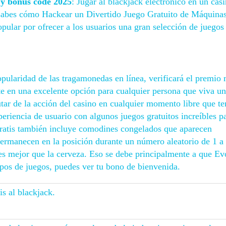
 y bonus code 2025
: Jugar al blackjack electrónico en un casi
 sabes cómo Hackear un Divertido Juego Gratuito de Máquina
pular por ofrecer a los usuarios una gran selección de juegos
opularidad de las tragamonedas en línea, verificará el premio
rte en una excelente opción para cualquier persona que viva un
tar de la acción del casino en cualquier momento libre que te
eriencia de usuario con algunos juegos gratuitos increíbles p
gratis también incluye comodines congelados que aparecen
ermanecen en la posición durante un número aleatorio de 1 a 
 es mejor que la cerveza. Eso se debe principalmente a que Ev
os de juegos, puedes ver tu bono de bienvenida.
is al blackjack.