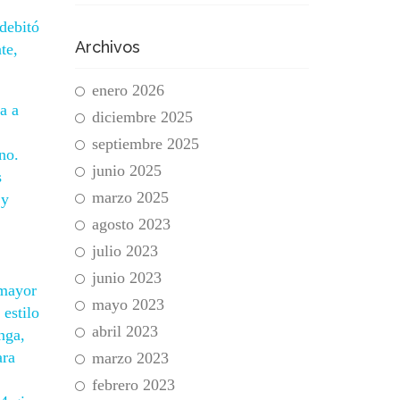
debitó
Archivos
te,
enero 2026
a a
diciembre 2025
septiembre 2025
no.
junio 2025
s
marzo 2025
 y
agosto 2023
julio 2023
junio 2023
 mayor
mayo 2023
 estilo
abril 2023
nga,
ara
marzo 2023
febrero 2023