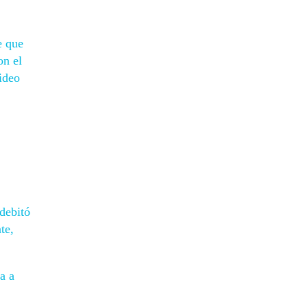
e que
on el
ideo
debitó
te,
a a