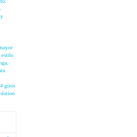
no.
s
 y
 mayor
 estilo
nga,
ara
4 giros
olution