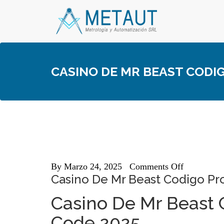
Skip
to
content
CASINO DE MR BEAST CODI
By
Marzo 24, 2025
Comments Off
Casino De Mr Beast Codigo P
Casino De Mr Beast
Code 2025