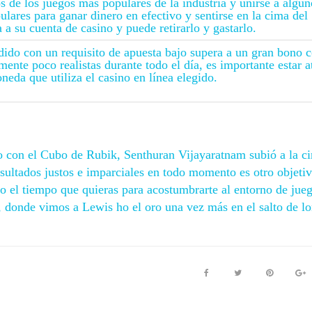
 de los juegos más populares de la industria y unirse a algun
ulares para ganar dinero en efectivo y sentirse en la cima del
 a su cuenta de casino y puede retirarlo y gastarlo.
ido con un requisito de apuesta bajo supera a un gran bono 
ente poco realistas durante todo el día, es importante estar a
neda que utiliza el casino en línea elegido.
o con el Cubo de Rubik, Senthuran Vijayaratnam subió a la c
resultados justos e imparciales en todo momento es otro objeti
odo el tiempo que quieras para acostumbrarte al entorno de jue
 donde vimos a Lewis ho el oro una vez más en el salto de lo