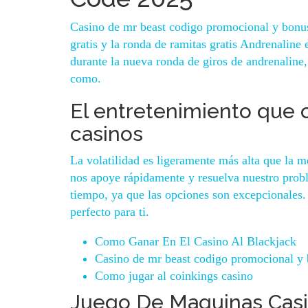
Casino de mr beast codigo promocional y bonus 
gratis y la ronda de ramitas gratis Andrenaline 
durante la nueva ronda de giros de andrenaline,
como.
El entretenimiento que 
casinos
La volatilidad es ligeramente más alta que la
nos apoye rápidamente y resuelva nuestro prob
tiempo, ya que las opciones son excepcionales.
perfecto para ti.
Como Ganar En El Casino Al Blackjack
Casino de mr beast codigo promocional y
Como jugar al coinkings casino
Juego De Maquinas Cas