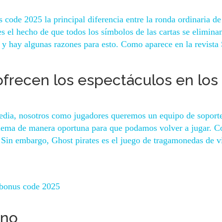
code 2025 la principal diferencia entre la ronda ordinaria de
es el hecho de que todos los símbolos de las cartas se elimina
 y hay algunas razones para esto. Como aparece en la revista 
ofrecen los espectáculos en los
 media, nosotros como jugadores queremos un equipo de soport
lema de manera oportuna para que podamos volver a jugar. C
 Sin embargo, Ghost pirates es el juego de tragamonedas de v
 bonus code 2025
ino