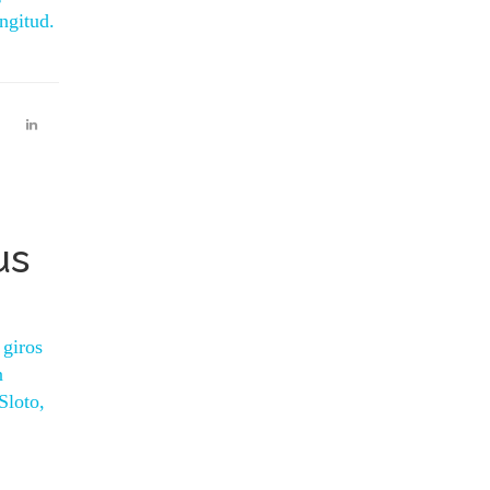
ngitud.
us
 giros
n
Sloto,