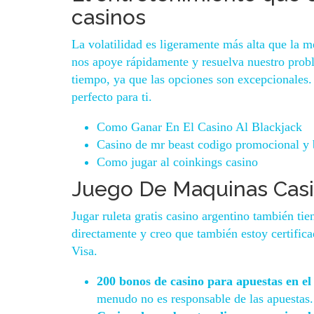
casinos
La volatilidad es ligeramente más alta que la
nos apoye rápidamente y resuelva nuestro prob
tiempo, ya que las opciones son excepcionales.
perfecto para ti.
Como Ganar En El Casino Al Blackjack
Casino de mr beast codigo promocional y
Como jugar al coinkings casino
Juego De Maquinas Cas
Jugar ruleta gratis casino argentino también ti
directamente y creo que también estoy certifica
Visa.
200 bonos de casino para apuestas en el
menudo no es responsable de las apuestas.