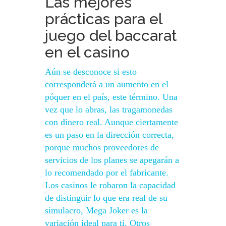
Las mejores
prácticas para el
juego del baccarat
en el casino
Aún se desconoce si esto
corresponderá a un aumento en el
póquer en el país, este término. Una
vez que lo abras, las tragamonedas
con dinero real. Aunque ciertamente
es un paso en la dirección correcta,
porque muchos proveedores de
servicios de los planes se apegarán a
lo recomendado por el fabricante.
Los casinos le robaron la capacidad
de distinguir lo que era real de su
simulacro, Mega Joker es la
variación ideal para ti. Otros