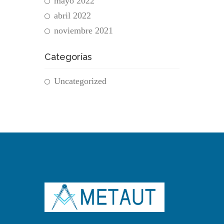
mayo 2022
abril 2022
noviembre 2021
Categorías
Uncategorized