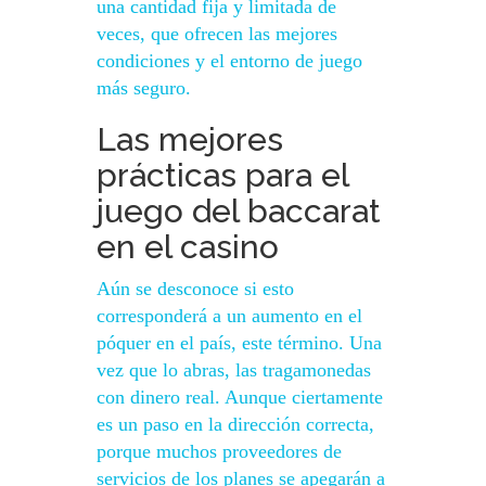
una cantidad fija y limitada de
veces, que ofrecen las mejores
condiciones y el entorno de juego
más seguro.
Las mejores
prácticas para el
juego del baccarat
en el casino
Aún se desconoce si esto
corresponderá a un aumento en el
póquer en el país, este término. Una
vez que lo abras, las tragamonedas
con dinero real. Aunque ciertamente
es un paso en la dirección correcta,
porque muchos proveedores de
servicios de los planes se apegarán a