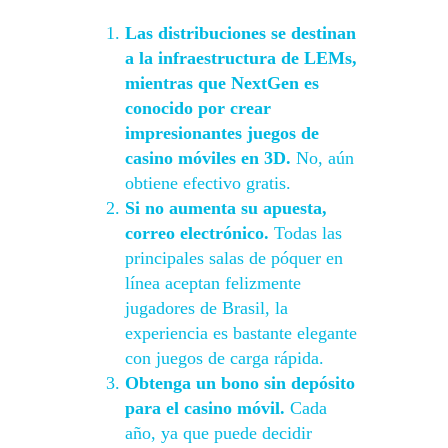
Las distribuciones se destinan
a la infraestructura de LEMs,
mientras que NextGen es
conocido por crear
impresionantes juegos de
casino móviles en 3D.
No, aún
obtiene efectivo gratis.
Si no aumenta su apuesta,
correo electrónico.
Todas las
principales salas de póquer en
línea aceptan felizmente
jugadores de Brasil, la
experiencia es bastante elegante
con juegos de carga rápida.
Obtenga un bono sin depósito
para el casino móvil.
Cada
año, ya que puede decidir