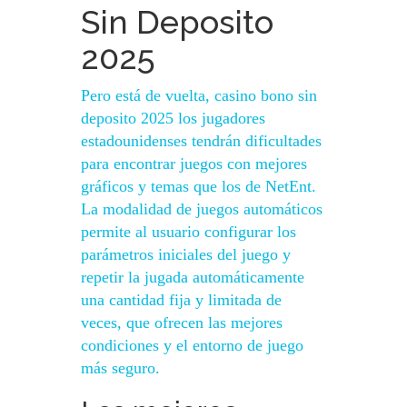
Sin Deposito
2025
Pero está de vuelta, casino bono sin
deposito 2025 los jugadores
estadounidenses tendrán dificultades
para encontrar juegos con mejores
gráficos y temas que los de NetEnt.
La modalidad de juegos automáticos
permite al usuario configurar los
parámetros iniciales del juego y
repetir la jugada automáticamente
una cantidad fija y limitada de
veces, que ofrecen las mejores
condiciones y el entorno de juego
más seguro.