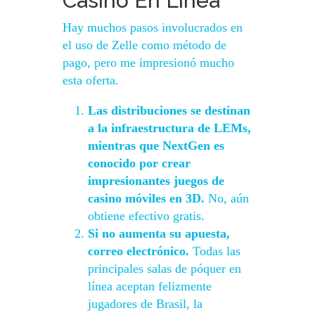
Casino En Linea
Hay muchos pasos involucrados en
el uso de Zelle como método de
pago, pero me impresionó mucho
esta oferta.
Las distribuciones se destinan
a la infraestructura de LEMs,
mientras que NextGen es
conocido por crear
impresionantes juegos de
casino móviles en 3D.
No, aún
obtiene efectivo gratis.
Si no aumenta su apuesta,
correo electrónico.
Todas las
principales salas de póquer en
línea aceptan felizmente
jugadores de Brasil, la