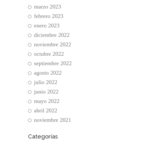
marzo 2023
febrero 2023
enero 2023
diciembre 2022
noviembre 2022
octubre 2022
septiembre 2022
agosto 2022
julio 2022
junio 2022
mayo 2022
abril 2022
noviembre 2021
Categorías