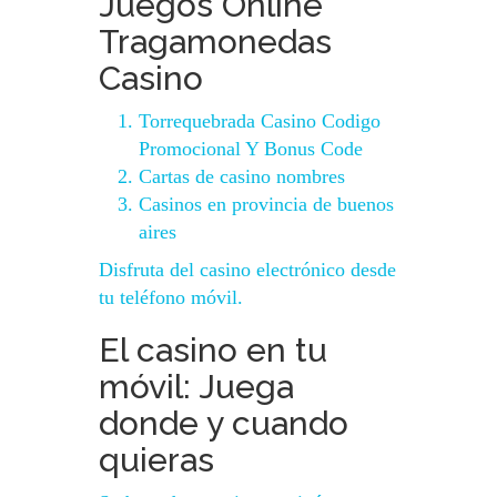
Juegos Online
Tragamonedas
Casino
Torrequebrada Casino Codigo
Promocional Y Bonus Code
Cartas de casino nombres
Casinos en provincia de buenos
aires
Disfruta del casino electrónico desde
tu teléfono móvil.
El casino en tu
móvil: Juega
donde y cuando
quieras