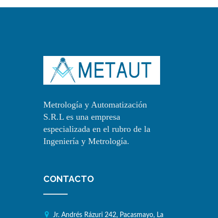
Metrología y Automatización
S.R.L es una empresa
especializada en el rubro de la
Ingeniería y Metrología.
CONTACTO
Jr. Andrés Rázuri 242, Pacasmayo, La