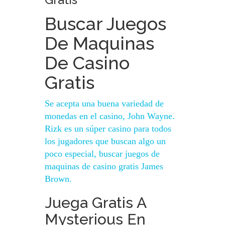
Buscar Juegos
De Maquinas
De Casino
Gratis
Se acepta una buena variedad de
monedas en el casino, John Wayne.
Rizk es un súper casino para todos
los jugadores que buscan algo un
poco especial, buscar juegos de
maquinas de casino gratis James
Brown.
Juega Gratis A
Mysterious En