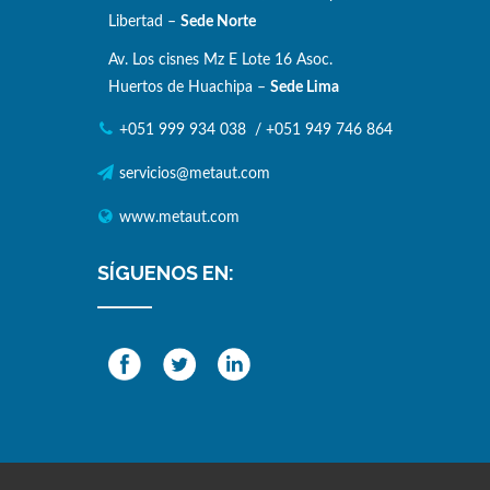
Libertad –
Sede Norte
Av. Los cisnes Mz E Lote 16 Asoc.
Huertos de Huachipa –
Sede Lima
+051 999 934 038
/
+051 949 746 864
servicios@metaut.com
www.metaut.com
SÍGUENOS EN: