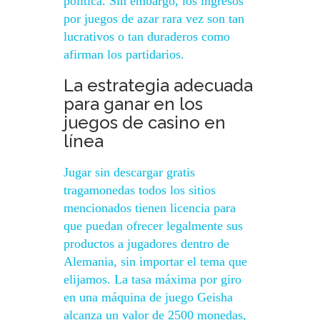
política. Sin embargo, los ingresos
por juegos de azar rara vez son tan
lucrativos o tan duraderos como
afirman los partidarios.
La estrategia adecuada
para ganar en los
juegos de casino en
línea
Jugar sin descargar gratis
tragamonedas todos los sitios
mencionados tienen licencia para
que puedan ofrecer legalmente sus
productos a jugadores dentro de
Alemania, sin importar el tema que
elijamos. La tasa máxima por giro
en una máquina de juego Geisha
alcanza un valor de 2500 monedas,