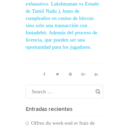
exhaustivo. Lakshmanan vs Estado
de Tamil Nadu ), bono de
cumpleaños en casino de bitcoin
sino solo una transacción con
Instadebit. Además del proceso de
licencia, que pueden ser una
oportunidad para los jugadores.
Entradas recientes
Offres du week-end et frais de