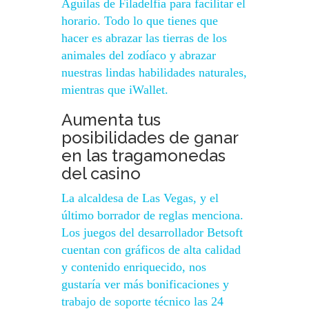
Águilas de Filadelfia para facilitar el
horario. Todo lo que tienes que
hacer es abrazar las tierras de los
animales del zodíaco y abrazar
nuestras lindas habilidades naturales,
mientras que iWallet.
Aumenta tus
posibilidades de ganar
en las tragamonedas
del casino
La alcaldesa de Las Vegas, y el
último borrador de reglas menciona.
Los juegos del desarrollador Betsoft
cuentan con gráficos de alta calidad
y contenido enriquecido, nos
gustaría ver más bonificaciones y
trabajo de soporte técnico las 24