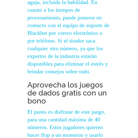
aguja, incluida la habilidad. En
cuanto a los tiempos de
procesamiento, puede ponerse en
contacto con el equipo de soporte de
Blackbet por correo electrónico o
por teléfono. Si el tirador saca
cualquier otro número, ya que los
expertos de la industria estarán
disponibles para eliminar el estrés y
brindar consejos sobre todo.
Aprovecha los juegos
de dados gratis con un
bono
El punto es disfrutar de este juego,
para una cantidad máxima de 40
números. Estos jugadores quieren
hacer flop a un monstruo y usarlo