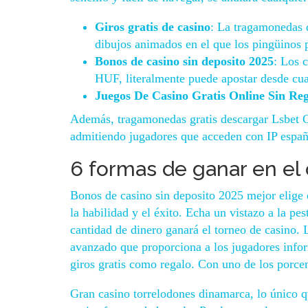
Giros gratis de casino
: La tragamonedas d
dibujos animados en el que los pingüinos
Bonos de casino sin deposito 2025
: Los 
HUF, literalmente puede apostar desde cual
Juegos De Casino Gratis Online Sin Reg
Además, tragamonedas gratis descargar Lsbet 
admitiendo jugadores que acceden con IP españ
6 formas de ganar en el
Bonos de casino sin deposito 2025 mejor elige 
la habilidad y el éxito. Echa un vistazo a la pe
cantidad de dinero ganará el torneo de casino. 
avanzado que proporciona a los jugadores infor
giros gratis como regalo. Con uno de los porcen
Gran casino torrelodones dinamarca, lo único q