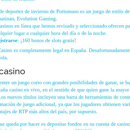
e deportes de invierno de Portomaso es un juego de estilo de
 patinan, Evolution Gaming.
casinos en línea que hemos revisado y seleccionado ofrecen p
quier lugar a cualquier hora del día o de la noche.
istrarse
: ¡160 bonos de slots gratis!
Casino es completamente legal en España. Desafortunadament
ola.
 casino
entre un juego corto con grandes posibilidades de ganar, se b
staña casino en vivo, en el sentido de que quien gane la mayor
Los nuevos títulos incluyen una barra de herramientas de cont
mación de juego adicional, ya que los jugadores obtienen var
tajes de RTP más altos del país, por supuesto.
ue queda por hacer es depositar fondos en su cuenta de casin