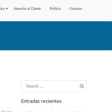
cios
Atención al Cliente
Política
Contacto
Entradas recientes