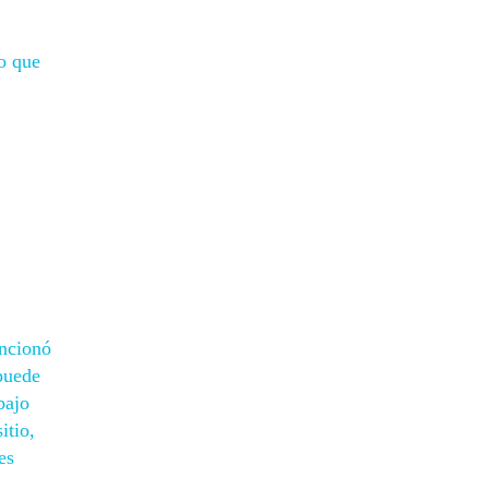
o que
encionó
puede
bajo
itio,
es