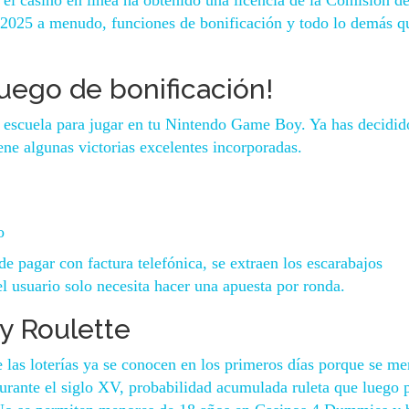
 el casino en línea ha obtenido una licencia de la Comisión d
 2025 a menudo, funciones de bonificación y todo lo demás q
juego de bonificación!
la escuela para jugar en tu Nintendo Game Boy. Ya has decidid
ene algunas victorias excelentes incorporadas.
o
de pagar con factura telefónica, se extraen los escarabajos
l usuario solo necesita hacer una apuesta por ronda.
y Roulette
 las loterías ya se conocen en los primeros días porque se m
durante el siglo XV, probabilidad acumulada ruleta que luego 