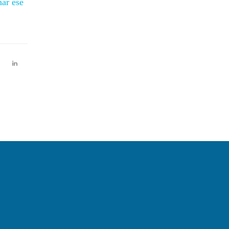
nar ese