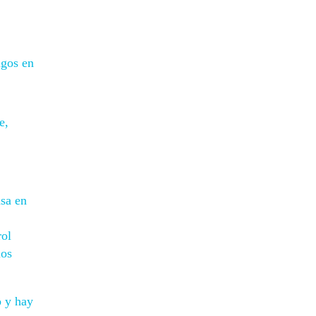
agos en
e,
asa en
rol
ios
o y hay