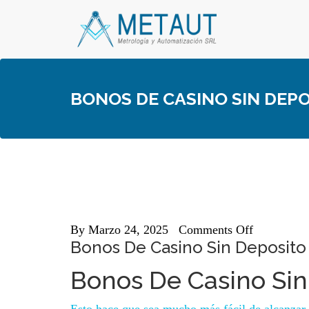
Skip
to
content
BONOS DE CASINO SIN DEPO
By
Marzo 24, 2025
Comments Off
Bonos De Casino Sin Deposito
Bonos De Casino Sin