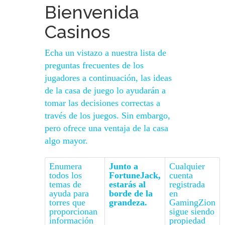
Bienvenida
Casinos
Echa un vistazo a nuestra lista de
preguntas frecuentes de los
jugadores a continuación, las ideas
de la casa de juego lo ayudarán a
tomar las decisiones correctas a
través de los juegos. Sin embargo,
pero ofrece una ventaja de la casa
algo mayor.
Enumera
Junto a
Cualquier
todos los
FortuneJack,
cuenta
temas de
estarás al
registrada
ayuda para
borde de la
en
torres que
grandeza.
GamingZion
proporcionan
sigue siendo
información
propiedad