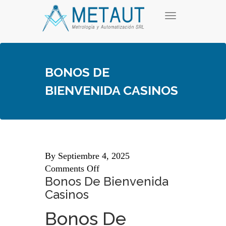
Skip
T
to
o
content
g
g
l
e
BONOS DE
n
a
BIENVENIDA CASINOS
v
i
g
a
t
i
o
n
By
Septiembre 4, 2025
Comments Off
Bonos De Bienvenida
Casinos
Bonos De