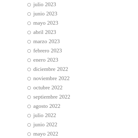
julio 2023
junio 2023
mayo 2023
abril 2023
marzo 2023
febrero 2023
enero 2023
diciembre 2022
noviembre 2022
octubre 2022
septiembre 2022
agosto 2022
julio 2022
junio 2022
mayo 2022