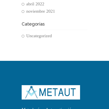
abril 2022
noviembre 2021
Categorías
Uncategorized