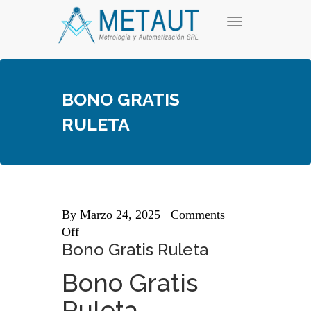
Skip
T
to
o
content
g
g
l
e
BONO GRATIS
n
a
RULETA
v
i
g
a
t
i
o
n
By
Marzo 24, 2025
Comments
Off
Bono Gratis Ruleta
Bono Gratis
Ruleta