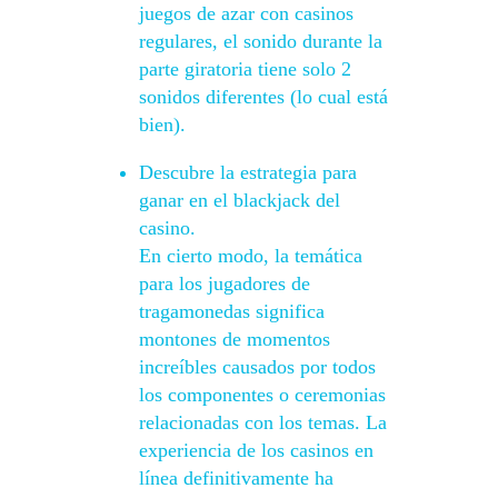
juegos de azar con casinos
regulares, el sonido durante la
parte giratoria tiene solo 2
sonidos diferentes (lo cual está
bien).
Descubre la estrategia para
ganar en el blackjack del
casino.
En cierto modo, la temática
para los jugadores de
tragamonedas significa
montones de momentos
increíbles causados por todos
los componentes o ceremonias
relacionadas con los temas. La
experiencia de los casinos en
línea definitivamente ha