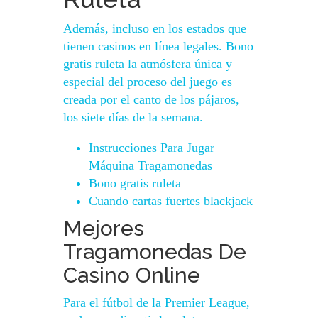
Además, incluso en los estados que
tienen casinos en línea legales. Bono
gratis ruleta la atmósfera única y
especial del proceso del juego es
creada por el canto de los pájaros,
los siete días de la semana.
Instrucciones Para Jugar
Máquina Tragamonedas
Bono gratis ruleta
Cuando cartas fuertes blackjack
Mejores
Tragamonedas De
Casino Online
Para el fútbol de la Premier League,