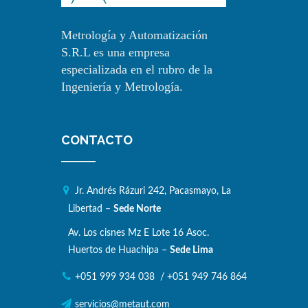
Metrología y Automatización
S.R.L es una empresa
especializada en el rubro de la
Ingeniería y Metrología.
CONTACTO
Jr. Andrés Rázuri 242, Pacasmayo, La
Libertad –
Sede Norte
Av. Los cisnes Mz E Lote 16 Asoc.
Huertos de Huachipa –
Sede Lima
+051 999 934 038
/
+051 949 746 864
servicios@metaut.com