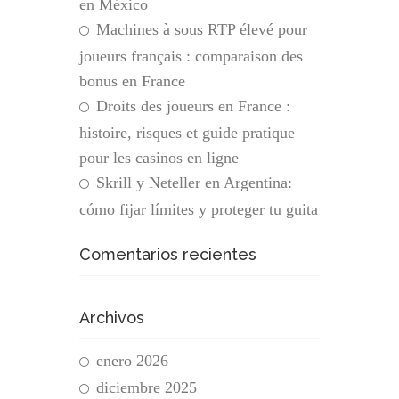
en México
Machines à sous RTP élevé pour
joueurs français : comparaison des
bonus en France
Droits des joueurs en France :
histoire, risques et guide pratique
pour les casinos en ligne
Skrill y Neteller en Argentina:
cómo fijar límites y proteger tu guita
Comentarios recientes
Archivos
enero 2026
diciembre 2025