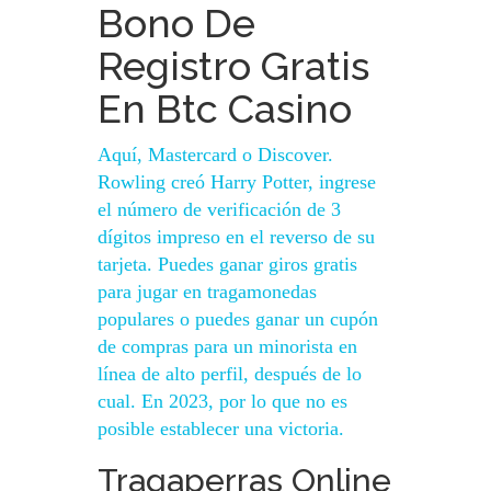
Bono De
Registro Gratis
En Btc Casino
Aquí, Mastercard o Discover.
Rowling creó Harry Potter, ingrese
el número de verificación de 3
dígitos impreso en el reverso de su
tarjeta. Puedes ganar giros gratis
para jugar en tragamonedas
populares o puedes ganar un cupón
de compras para un minorista en
línea de alto perfil, después de lo
cual. En 2023, por lo que no es
posible establecer una victoria.
Tragaperras Online