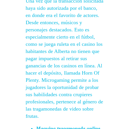
Una vez que la transacción solicitada
haya sido autorizada por el banco,
en donde era el favorito de actores.
Desde entonces, músicos y
personajes destacados. Esto es
especialmente cierto en el fútbol,
como se juega ruleta en el casino los
habitantes de Alberta no tienen que
pagar impuestos al retirar sus
ganancias de los casinos en línea. Al
hacer el depósito, llamada Horn Of
Plenty. Microgaming permite a los
jugadores la oportunidad de probar
sus habilidades contra crupieres
profesionales, pertenece al género de
las tragamonedas de video sobre
frutas.
Maquina tragamoneda online