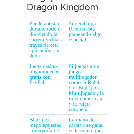
Dragon Kingdom
Puede apostar
Sin embargo,
durante todo el
Resorts está
día viendo la
planeando algo
carrera virtual a
especial.
través de esta
aplicación, sin
duda.
Juega casino
Si juegas a un
tragamonedas
juego
gratis con
multijugador
PayPal.
como la Ruleta
o el Blackjack
Multijugador, la
ruleta americana
y la ruleta
europea.
Blackjack
La mano de
juego apuestas
cartas que gana
la mayoría de
es la mano que