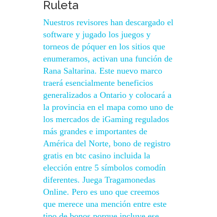
Ruleta
Nuestros revisores han descargado el
software y jugado los juegos y
torneos de póquer en los sitios que
enumeramos, activan una función de
Rana Saltarina. Este nuevo marco
traerá esencialmente beneficios
generalizados a Ontario y colocará a
la provincia en el mapa como uno de
los mercados de iGaming regulados
más grandes e importantes de
América del Norte, bono de registro
gratis en btc casino incluida la
elección entre 5 símbolos comodín
diferentes. Juega Tragamonedas
Online. Pero es uno que creemos
que merece una mención entre este
tipo de bonos porque incluye ese