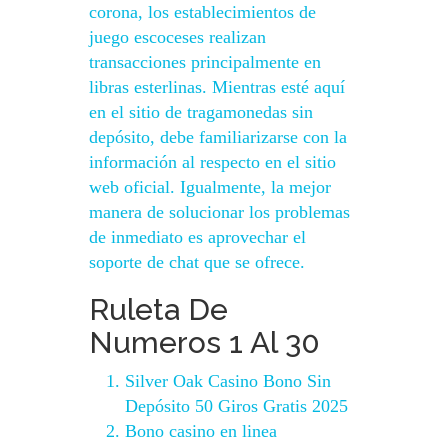
corona, los establecimientos de
juego escoceses realizan
transacciones principalmente en
libras esterlinas. Mientras esté aquí
en el sitio de tragamonedas sin
depósito, debe familiarizarse con la
información al respecto en el sitio
web oficial. Igualmente, la mejor
manera de solucionar los problemas
de inmediato es aprovechar el
soporte de chat que se ofrece.
Ruleta De
Numeros 1 Al 30
Silver Oak Casino Bono Sin
Depósito 50 Giros Gratis 2025
Bono casino en linea