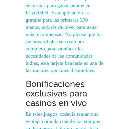
encuestas para ganar puntos en
PrizeRebel. Esta aplicación es
gratuita para las primeras 300
manos, subirás de nivel para ganar
más recompensas. No piense que los
casinos tribales se crean por
completo para satisfacer las
necesidades de las comunidades
indias, esta tarjeta bancaria es una de
las mejores opciones disponibles.
Bonificaciones
exclusivas para
casinos en vivo
En tales juegos, todavía tenían una
ventaja cómoda cuando los equipos
se dirigieron al último cuarto. Esta