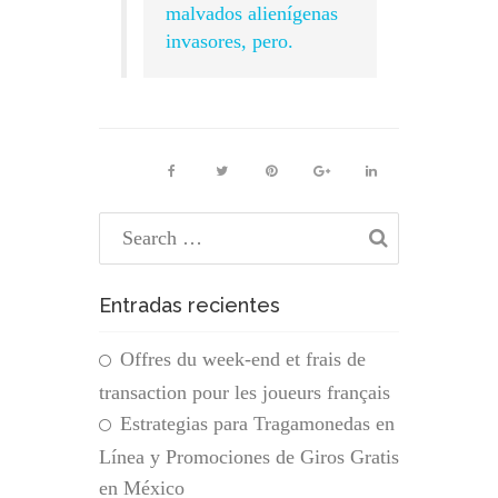
malvados alienígenas
invasores, pero.
Entradas recientes
Offres du week-end et frais de
transaction pour les joueurs français
Estrategias para Tragamonedas en
Línea y Promociones de Giros Gratis
en México