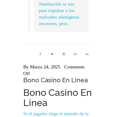
iluminación se usa
para expulsar a los
malvados alienígenas
invasores, pero.
By
Marzo 24, 2025
Comments
Off
Bono Casino En Linea
Bono Casino En
Linea
Si el jugador elige el método de la