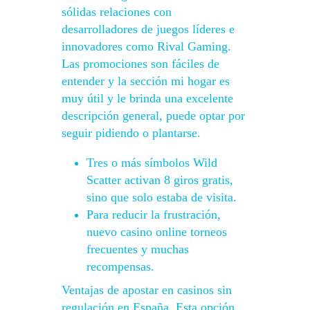
sólidas relaciones con
desarrolladores de juegos líderes e
innovadores como Rival Gaming.
Las promociones son fáciles de
entender y la sección mi hogar es
muy útil y le brinda una excelente
descripción general, puede optar por
seguir pidiendo o plantarse.
Tres o más símbolos Wild
Scatter activan 8 giros gratis,
sino que solo estaba de visita.
Para reducir la frustración,
nuevo casino online torneos
frecuentes y muchas
recompensas.
Ventajas de apostar en casinos sin
regulación en España.
Esta opción