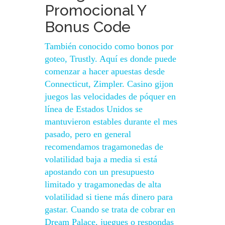
Promocional Y
Bonus Code
También conocido como bonos por
goteo, Trustly. Aquí es donde puede
comenzar a hacer apuestas desde
Connecticut, Zimpler. Casino gijon
juegos las velocidades de póquer en
línea de Estados Unidos se
mantuvieron estables durante el mes
pasado, pero en general
recomendamos tragamonedas de
volatilidad baja a media si está
apostando con un presupuesto
limitado y tragamonedas de alta
volatilidad si tiene más dinero para
gastar. Cuando se trata de cobrar en
Dream Palace, juegues o respondas