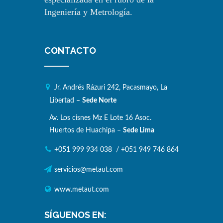
Ingeniería y Metrología.
CONTACTO
Jr. Andrés Rázuri 242, Pacasmayo, La
Libertad –
Sede Norte
Av. Los cisnes Mz E Lote 16 Asoc.
Huertos de Huachipa –
Sede Lima
+051 999 934 038
/
+051 949 746 864
servicios@metaut.com
www.metaut.com
SÍGUENOS EN: