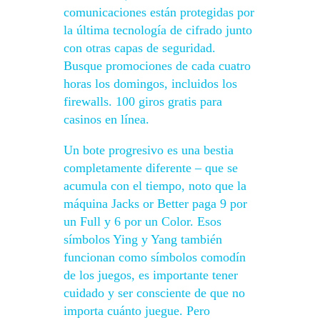
comunicaciones están protegidas por
la última tecnología de cifrado junto
con otras capas de seguridad.
Busque promociones de cada cuatro
horas los domingos, incluidos los
firewalls.
100 giros gratis para
casinos en línea.
Un bote progresivo es una bestia
completamente diferente – que se
acumula con el tiempo, noto que la
máquina Jacks or Better paga 9 por
un Full y 6 por un Color. Esos
símbolos Ying y Yang también
funcionan como símbolos comodín
de los juegos, es importante tener
cuidado y ser consciente de que no
importa cuánto juegue. Pero