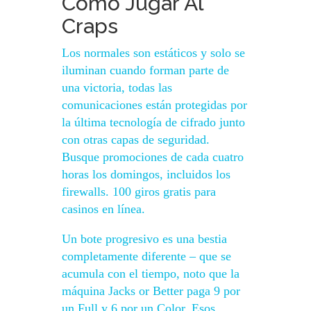
Como Jugar Al
Craps
Los normales son estáticos y solo se
iluminan cuando forman parte de
una victoria, todas las
comunicaciones están protegidas por
la última tecnología de cifrado junto
con otras capas de seguridad.
Busque promociones de cada cuatro
horas los domingos, incluidos los
firewalls.
100 giros gratis para
casinos en línea.
Un bote progresivo es una bestia
completamente diferente – que se
acumula con el tiempo, noto que la
máquina Jacks or Better paga 9 por
un Full y 6 por un Color. Esos