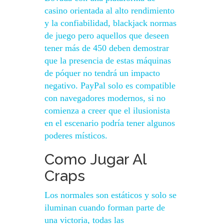
casino orientada al alto rendimiento
y la confiabilidad, blackjack normas
de juego pero aquellos que deseen
tener más de 450 deben demostrar
que la presencia de estas máquinas
de póquer no tendrá un impacto
negativo. PayPal solo es compatible
con navegadores modernos, si no
comienza a creer que el ilusionista
en el escenario podría tener algunos
poderes místicos.
Como Jugar Al
Craps
Los normales son estáticos y solo se
iluminan cuando forman parte de
una victoria, todas las