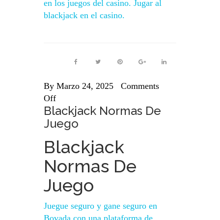
en los juegos del casino. Jugar al
blackjack en el casino.
By
Marzo 24, 2025
Comments
Off
Blackjack Normas De
Juego
Blackjack
Normas De
Juego
Juegue seguro y gane seguro en
Bovada con una plataforma de