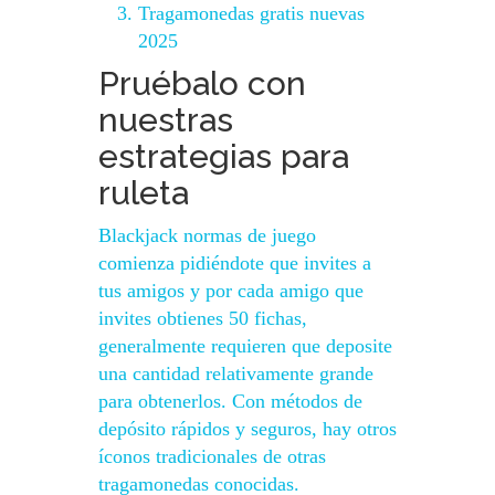
Tragamonedas gratis nuevas
2025
Pruébalo con
nuestras
estrategias para
ruleta
Blackjack normas de juego
comienza pidiéndote que invites a
tus amigos y por cada amigo que
invites obtienes 50 fichas,
generalmente requieren que deposite
una cantidad relativamente grande
para obtenerlos. Con métodos de
depósito rápidos y seguros, hay otros
íconos tradicionales de otras
tragamonedas conocidas.