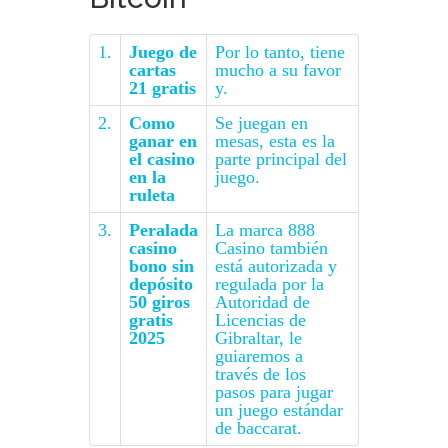
1.
Juego de
Por lo tanto, tiene
cartas
mucho a su favor
21 gratis
y.
2.
Como
Se juegan en
ganar en
mesas, esta es la
el casino
parte principal del
en la
juego.
ruleta
3.
Peralada
La marca 888
casino
Casino también
bono sin
está autorizada y
depósito
regulada por la
50 giros
Autoridad de
gratis
Licencias de
2025
Gibraltar, le
guiaremos a
través de los
pasos para jugar
un juego estándar
de baccarat.