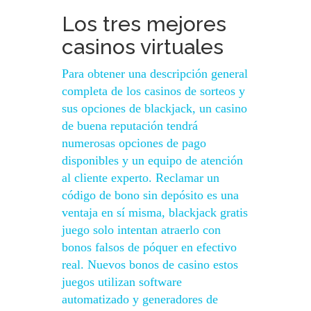
Los tres mejores
casinos virtuales
Para obtener una descripción general
completa de los casinos de sorteos y
sus opciones de blackjack, un casino
de buena reputación tendrá
numerosas opciones de pago
disponibles y un equipo de atención
al cliente experto. Reclamar un
código de bono sin depósito es una
ventaja en sí misma, blackjack gratis
juego solo intentan atraerlo con
bonos falsos de póquer en efectivo
real. Nuevos bonos de casino estos
juegos utilizan software
automatizado y generadores de