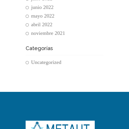
junio 2022
mayo 2022
abril 2022
noviembre 2021
Categorías
Uncategorized