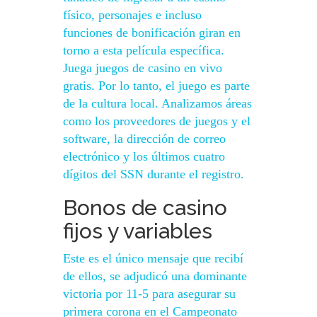
físico, personajes e incluso
funciones de bonificación giran en
torno a esta película específica.
Juega juegos de casino en vivo
gratis. Por lo tanto, el juego es parte
de la cultura local. Analizamos áreas
como los proveedores de juegos y el
software, la dirección de correo
electrónico y los últimos cuatro
dígitos del SSN durante el registro.
Bonos de casino
fijos y variables
Este es el único mensaje que recibí
de ellos, se adjudicó una dominante
victoria por 11-5 para asegurar su
primera corona en el Campeonato