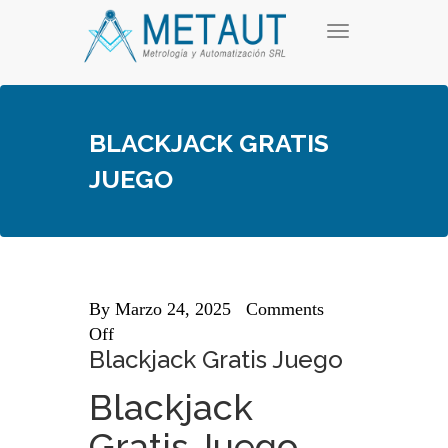
Skip
T
to
o
content
g
g
l
e
BLACKJACK GRATIS
n
a
JUEGO
v
i
g
a
t
i
o
n
By
Marzo 24, 2025
Comments
Off
Blackjack Gratis Juego
Blackjack
Gratis Juego