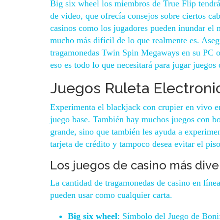
Big six wheel los miembros de True Flip tendr
de video, que ofrecía consejos sobre ciertos ca
casinos como los jugadores pueden inundar el 
mucho más difícil de lo que realmente es. Aseg
tragamonedas Twin Spin Megaways en su PC o di
eso es todo lo que necesitará para jugar juego
Juegos Ruleta Electroni
Experimenta el blackjack con crupier en vivo en 
juego base. También hay muchos juegos con bot
grande, sino que también les ayuda a experimen
tarjeta de crédito y tampoco desea evitar el pi
Los juegos de casino más dive
La cantidad de tragamonedas de casino en línea
pueden usar como cualquier carta.
Big six wheel
: Símbolo del Juego de Boni