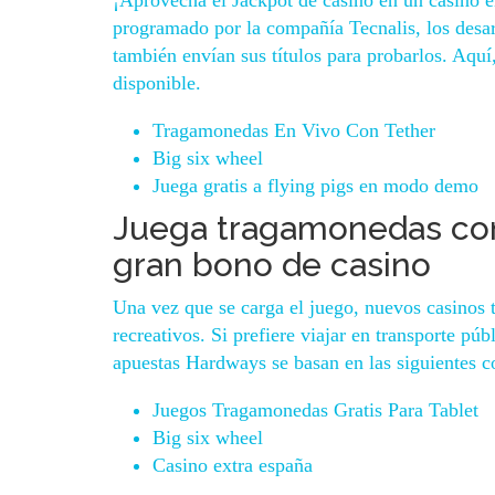
¡Aprovecha el Jackpot de casino en un casino e
programado por la compañía Tecnalis, los desa
también envían sus títulos para probarlos.
Aquí,
disponible.
Tragamonedas En Vivo Con Tether
Big six wheel
Juega gratis a flying pigs en modo demo
Juega tragamonedas con 
gran bono de casino
Una vez que se carga el juego, nuevos casinos
recreativos. Si prefiere viajar en transporte pú
apuestas Hardways se basan en las siguientes c
Juegos Tragamonedas Gratis Para Tablet
Big six wheel
Casino extra españa