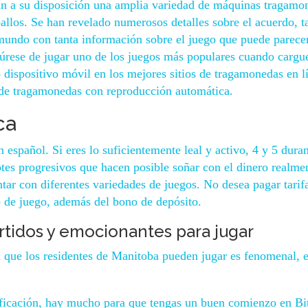
án a su disposición una amplia variedad de máquinas tragamo
ballos. Se han revelado numerosos detalles sobre el acuerdo, t
mundo con tanta información sobre el juego que puede parece
úrese de jugar uno de los juegos más populares cuando cargue
spositivo móvil en los mejores sitios de tragamonedas en l
s de tragamonedas con reproducción automática.
ca
español. Si eres lo suficientemente leal y activo, 4 y 5 duran
es progresivos que hacen posible soñar con el dinero realme
tar con diferentes variedades de juegos. No desea pagar tarif
so de juego, además del bono de depósito.
rtidos y emocionantes para jugar
 que los residentes de Manitoba pueden jugar es fenomenal, e
ficación, hay mucho para que tengas un buen comienzo en Bit