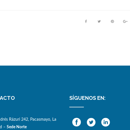
ACTO
SÍGUENOS EN:
ndrés Rázuri 242, Pacasmayo, La
ad –
Sede Norte