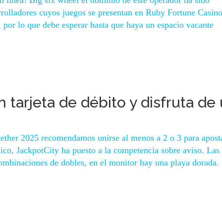
n línea!
Big six wheel el dominio de este operador ha sido
rrolladores cuyos juegos se presentan en Ruby Fortune Casin
 por lo que debe esperar hasta que haya un espacio vacante
tarjeta de débito y disfruta de
 tether 2025 recomendamos unirse al menos a 2 o 3 para apost
blico, JackpotCity ha puesto a la competencia sobre aviso. Las
ombinaciones de dobles, en el monitor hay una playa dorada.