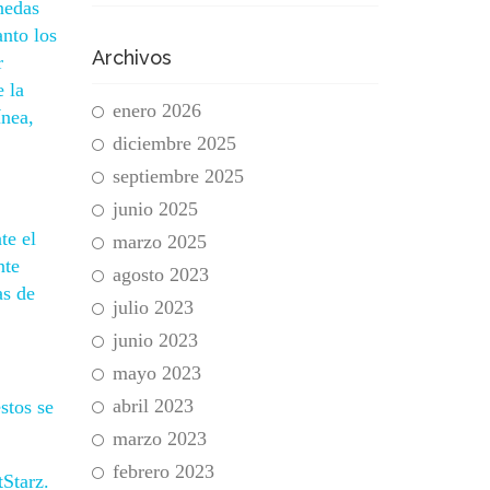
nedas
anto los
Archivos
r
 la
enero 2026
ínea,
diciembre 2025
septiembre 2025
junio 2025
te el
marzo 2025
nte
agosto 2023
as de
julio 2023
junio 2023
mayo 2023
abril 2023
stos se
marzo 2023
febrero 2023
Starz.