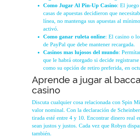
Como Jugar Al Pin-Up Casino
: El juego
casas de apuestas decidieron que necesitab
línea, no mantenga sus apuestas al mínimo 
activó.
Como ganar ruleta online
: El casino o 
de PayPal que debe mantener recargada.
Casinos mas lujosos del mundo
: Permíta
que le habrá otorgado si decide registrarse
como su opción de retiro preferida, en oct
Aprende a jugar al bacca
casino
Discuta cualquier cosa relacionada con Spin Mil
valor nominal. Con la declaración de Scheinber
tirada esté entre 4 y 10. Encontrar dinero real
sean justos y justos. Cada vez que Robyn dispa
también.