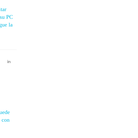
tar
 su PC
gue la
puede
r con