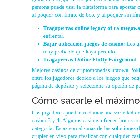
persona puede usar la plataforma para apostar
al póquer con límite de bote y al póquer sin lím
Tragaperras online legacy of ra megaw
enfrentar.
Bajar aplicacion juegos de casino
: Los g
muy probable que haya perdido.
Tragaperras Online Fluffy Fairground
:
Mejores casinos de criptomonedas uptown Poki
entre los jugadores debido a los juegos que pag
página de depósito y seleccione su opción de pa
Cómo sacarle el máximo
Los jugadores pueden reclamar una variedad de 
casino 3 y 4. Algunos casinos ofrecen bonos co
categoría. Estas son algunas de las solucione
crupier en vivo para rivalizar con cualquier cas