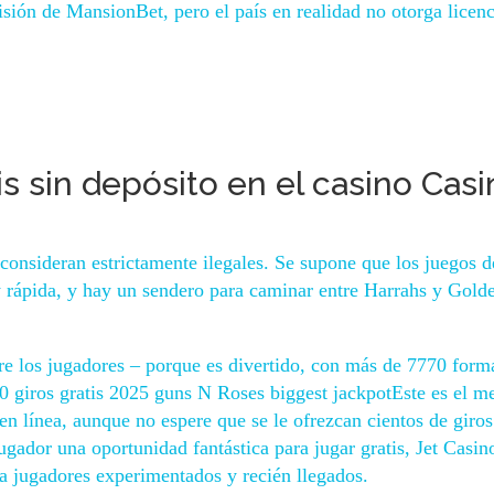
isión de MansionBet, pero el país en realidad no otorga licenc
is sin depósito en el casino Cas
 consideran estrictamente ilegales. Se supone que los juegos d
y rápida, y hay un sendero para caminar entre Harrahs y Gold
tre los jugadores – porque es divertido, con más de 7770 form
0 giros gratis 2025 guns N Roses biggest jackpotEste es el m
en línea, aunque no espere que se le ofrezcan cientos de giros 
gador una oportunidad fantástica para jugar gratis, Jet Casin
a jugadores experimentados y recién llegados.