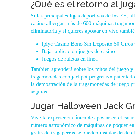
¿Qué es el retorno al ju
Si las principales ligas deportivas de los EE, a
casino albergan más de 600 máquinas tragamone
eliminatoria y si quieres apostar en vivo tambié
Iplyc Casino Bono Sin Depósito 50 Giros 
Bajar aplicacion juegos de casino
Juegos de ruletas en linea
También aprenderá sobre los mitos del juego y l
tragamonedas con jackpot progresivo patentado
la demostración de la tragamonedas de juego gr
seguras.
Jugar Halloween Jack Gr
Vive la experiencia única de apostar en el casi
número astronómico de máquinas de póquer en 
gratis de tragaperras se pueden instalar desde el