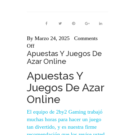
By
Marzo 24, 2025
Comments
Off
Apuestas Y Juegos De
Azar Online
Apuestas Y
Juegos De Azar
Online
El equipo de 2by2 Gaming trabajó
muchas horas para hacer un juego
tan divertido, y es nuestra firme
recomendación que los revise usted