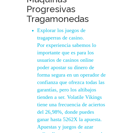
Progresivas
Tragamonedas
Explorar los juegos de
tragaperras de casino.
Por experiencia sabemos lo
importante que es para los
usuarios de casinos online
poder apostar su dinero de
forma segura en un operador de
confianza que ofrezca todas las
garantías, pero los altibajos
tienden a ser. Volatile Vikings
tiene una frecuencia de aciertos
del 26,98%, donde puedes
ganar hasta 5262X la apuesta.
Apuestas y juegos de azar