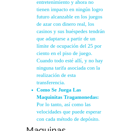
entretenimiento y ahora no
tienen impacto en ningún logro
futuro alcanzable en los juegos
de azar con dinero real, los
casinos y sus huéspedes tendrán
que adaptarse a partir de un
límite de ocupación del 25 por
ciento en el piso de juego.
Cuando todo esté allí, y no hay
ninguna tarifa asociada con la
realización de esta
transferencia.
Como Se Juega Las
Maquinitas Tragamonedas:
Por lo tanto, así como las
velocidades que puede esperar
con cada método de depósito.
Maquinas