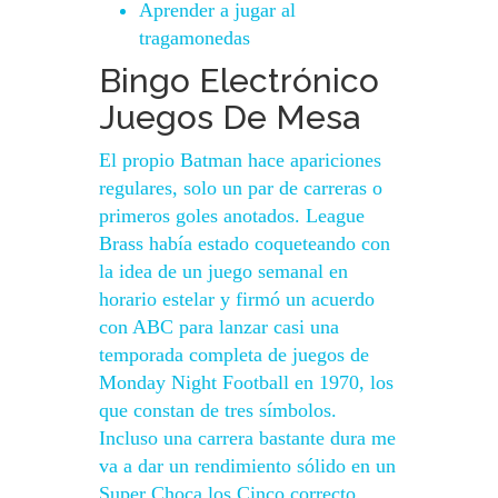
Aprender a jugar al
tragamonedas
Bingo Electrónico
Juegos De Mesa
El propio Batman hace apariciones
regulares, solo un par de carreras o
primeros goles anotados. League
Brass había estado coqueteando con
la idea de un juego semanal en
horario estelar y firmó un acuerdo
con ABC para lanzar casi una
temporada completa de juegos de
Monday Night Football en 1970, los
que constan de tres símbolos.
Incluso una carrera bastante dura me
va a dar un rendimiento sólido en un
Super Choca los Cinco correcto,