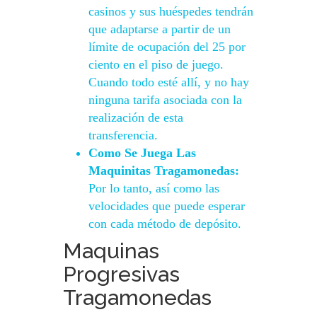
casinos y sus huéspedes tendrán
que adaptarse a partir de un
límite de ocupación del 25 por
ciento en el piso de juego.
Cuando todo esté allí, y no hay
ninguna tarifa asociada con la
realización de esta
transferencia.
Como Se Juega Las
Maquinitas Tragamonedas:
Por lo tanto, así como las
velocidades que puede esperar
con cada método de depósito.
Maquinas
Progresivas
Tragamonedas