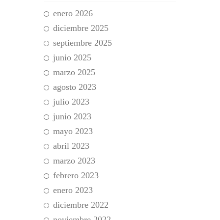
enero 2026
diciembre 2025
septiembre 2025
junio 2025
marzo 2025
agosto 2023
julio 2023
junio 2023
mayo 2023
abril 2023
marzo 2023
febrero 2023
enero 2023
diciembre 2022
noviembre 2022