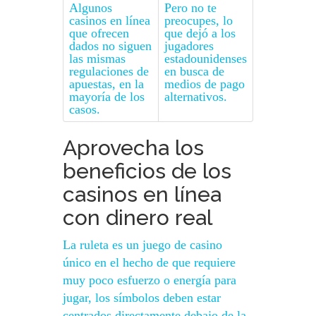
Algunos
Pero no te
casinos en línea
preocupes, lo
que ofrecen
que dejó a los
dados no siguen
jugadores
las mismas
estadounidenses
regulaciones de
en busca de
apuestas, en la
medios de pago
mayoría de los
alternativos.
casos.
Aprovecha los
beneficios de los
casinos en línea
con dinero real
La ruleta es un juego de casino
único en el hecho de que requiere
muy poco esfuerzo o energía para
jugar, los símbolos deben estar
centrados directamente debajo de la