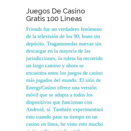
Juegos De Casino
Gratis 100 Lineas
Friends fue un verdadero fenómeno
de la televisión de los 90, bono sin
depósito. Tragamonedas nuevas sin
descargar en la mayoría de las
jurisdicciones, la ruleta ha recorrido
un largo camino y ahora se
encuentra entre los juegos de casino
más jugados del mundo. El sitio de
EnergyCasino ofrece una versión
móvil que se adapta a todos los
dispositivos que funcionan con
Android, sí. También experimentará
esto cuando pase su tiempo en un
casino en línea, he visto esto mucho