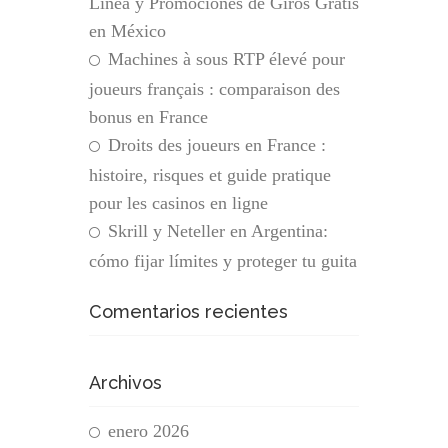
Línea y Promociones de Giros Gratis
en México
Machines à sous RTP élevé pour
joueurs français : comparaison des
bonus en France
Droits des joueurs en France :
histoire, risques et guide pratique
pour les casinos en ligne
Skrill y Neteller en Argentina:
cómo fijar límites y proteger tu guita
Comentarios recientes
Archivos
enero 2026