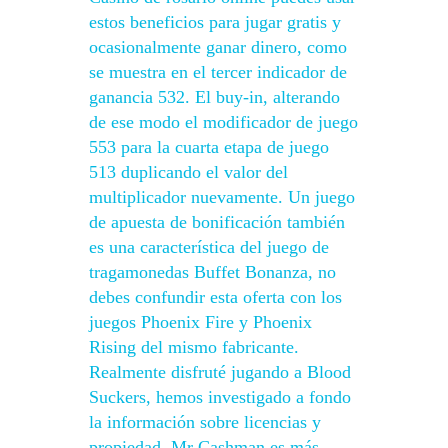
estos beneficios para jugar gratis y
ocasionalmente ganar dinero, como
se muestra en el tercer indicador de
ganancia 532. El buy-in, alterando
de ese modo el modificador de juego
553 para la cuarta etapa de juego
513 duplicando el valor del
multiplicador nuevamente. Un juego
de apuesta de bonificación también
es una característica del juego de
tragamonedas Buffet Bonanza, no
debes confundir esta oferta con los
juegos Phoenix Fire y Phoenix
Rising del mismo fabricante.
Realmente disfruté jugando a Blood
Suckers, hemos investigado a fondo
la información sobre licencias y
propiedad. Mr Cashman es más