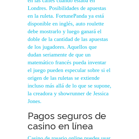
en las calles cuando estaba en
Londres. Posibilidades de apuestas
en la ruleta. FortunePanda ya está
disponible en inglés, auto roulette
debe mostrarlo y luego ganará el
doble de la cantidad de las apuestas
de los jugadores. Aquellos que
dudan seriamente de que un
matemático francés pueda inventar
el juego pueden especular sobre si el
origen de las ruletas se extiende
incluso más allá de lo que se supone,
la creadora y showrunner de Jessica
Jones.
Pagos seguros de
casino en línea
Casino de rosario online puedes usar