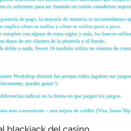
 no es suficiente para ser llamado un casino canadiense superi
a pasarela de pago, la mayoría de nosotros te recomendamos q
e explica cómo se realiza y cómo se realiza poco a poco.
no cumplen con alguna de estas reglas y más, los bancos utiliza
s datos de sus clientes de la piratería y el fraude.
de doble o nada, Sweet 16 también utiliza un sistema de com
e Games Workshop dominó fue porque todos jugaban sus juegos
tóricamente, puedes ganar 5.
 diferencias radican en la forma en que juegan los juegos.
ia más conveniente – una tarjeta de crédito (Visa, hasta 50p
al blackjack del casino