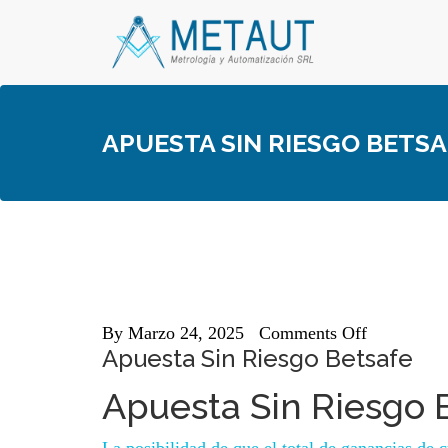
Skip
to
content
APUESTA SIN RIESGO BETS
By
Marzo 24, 2025
Comments Off
Apuesta Sin Riesgo Betsafe
Apuesta Sin Riesgo 