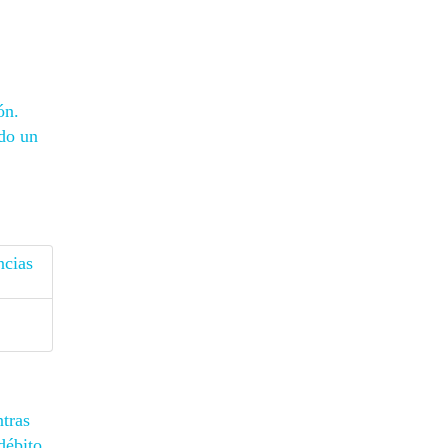
ón.
ido un
ncias
ntras
débito