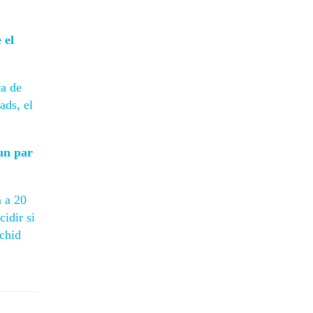
 el
ta de
ads, el
un par
a a 20
idir si
rchid