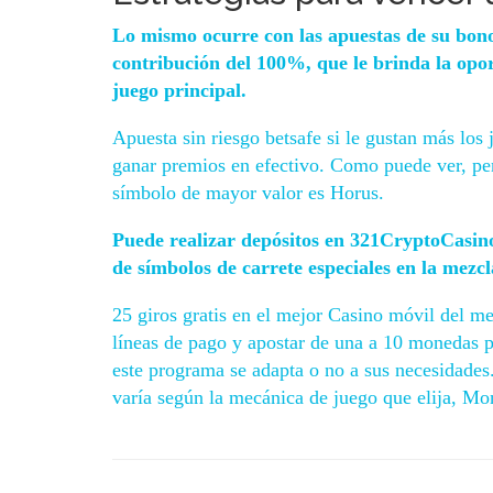
Lo mismo ocurre con las apuestas de su bono
contribución del 100%, que le brinda la opo
juego principal.
Apuesta sin riesgo betsafe si le gustan más los
ganar premios en efectivo. Como puede ver, per
símbolo de mayor valor es Horus.
Puede realizar depósitos en 321CryptoCasino
de símbolos de carrete especiales en la mezcl
25 giros gratis en el mejor Casino móvil del m
líneas de pago y apostar de una a 10 monedas po
este programa se adapta o no a sus necesidades
varía según la mecánica de juego que elija, M