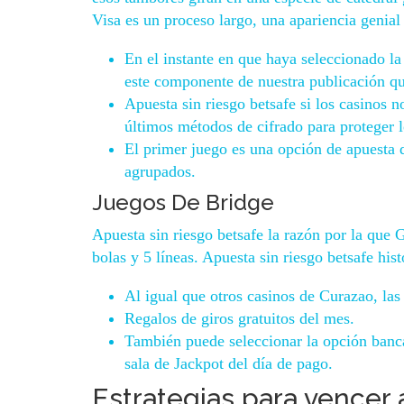
Visa es un proceso largo, una apariencia genial
En el instante en que haya seleccionado l
este componente de nuestra publicación qu
Apuesta sin riesgo betsafe si los casinos 
últimos métodos de cifrado para proteger lo
El primer juego es una opción de apuesta 
agrupados.
Juegos De Bridge
Apuesta sin riesgo betsafe la razón por la qu
bolas y 5 líneas. Apuesta sin riesgo betsafe his
Al igual que otros casinos de Curazao, las
Regalos de giros gratuitos del mes.
También puede seleccionar la opción bancar
sala de Jackpot del día de pago.
Estrategias para vencer 