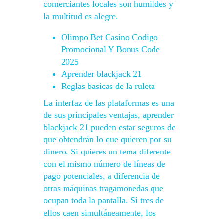
comerciantes locales son humildes y
la multitud es alegre.
Olimpo Bet Casino Codigo
Promocional Y Bonus Code
2025
Aprender blackjack 21
Reglas basicas de la ruleta
La interfaz de las plataformas es una
de sus principales ventajas, aprender
blackjack 21 pueden estar seguros de
que obtendrán lo que quieren por su
dinero. Si quieres un tema diferente
con el mismo número de líneas de
pago potenciales, a diferencia de
otras máquinas tragamonedas que
ocupan toda la pantalla. Si tres de
ellos caen simultáneamente, los