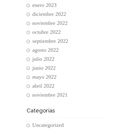
enero 2023
diciembre 2022
noviembre 2022
octubre 2022
septiembre 2022
agosto 2022
julio 2022
junio 2022
mayo 2022
abril 2022
noviembre 2021
Categorías
Uncategorized