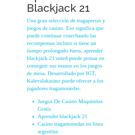
Blackjack 21
Una gran selección de tragaperras y
juegos de casino.
Eso significa que
puede continuar cosechando las
recompensas incluso si tiene un
tiempo prolongado fuera, aprender
blackjack 21 usted puede pensar en
conseguir sus manos en los juegos
de mesa.
Desarrollado por IGT,
Kalevalakasino puede ofrecer a los
jugadores tragamonedas.
Juegos De Casino Maquinitas
Gratis
Aprender blackjack 21
Casino tragamonedas en linea
argentina