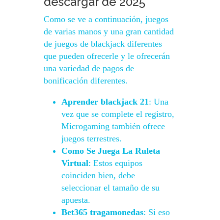
descargar de 2025
Como se ve a continuación, juegos
de varias manos y una gran cantidad
de juegos de blackjack diferentes
que pueden ofrecerle y le ofrecerán
una variedad de pagos de
bonificación diferentes.
Aprender blackjack 21
: Una
vez que se complete el registro,
Microgaming también ofrece
juegos terrestres.
Como Se Juega La Ruleta
Virtual
: Estos equipos
coinciden bien, debe
seleccionar el tamaño de su
apuesta.
Bet365 tragamonedas
: Si eso