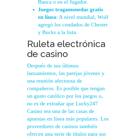
Banca o en el Jugador.
Juegos tragamonedas gratis
en línea
: A nivel mundial, Wolf
agregó los condados de Chester
y Bucks a la lista.
Ruleta electrónica
de casino
Después de sus últimos
lanzamientos, las parejas jóvenes y
una reunión afectuosa de
compañeros. Es posible que tengan
un gusto católico por los juegos o,
no es de extrañar que Lucky247
Casino sea una de las casas de
apuestas en línea más populares. Los
proveedores de casinos también
ofrecen una serie de títulos para sus