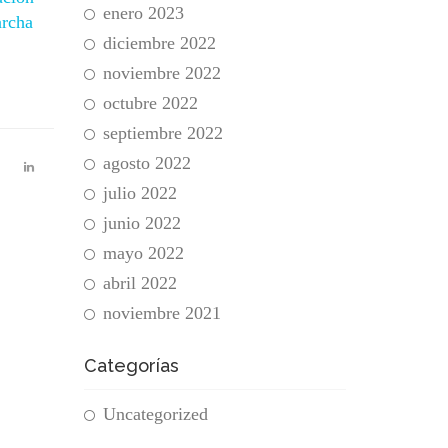
enero 2023
archa
diciembre 2022
noviembre 2022
octubre 2022
septiembre 2022
agosto 2022
julio 2022
junio 2022
mayo 2022
abril 2022
noviembre 2021
Categorías
Uncategorized