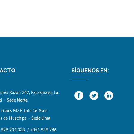
ACTO
SÍGUENOS EN:
ndrés Rázuri 242, Pacasmayo, La
ad –
Sede Norte
 cisnes Mz E Lote 16 Asoc.
s de Huachipa –
Sede Lima
 999 934 038
/
+051 949 746