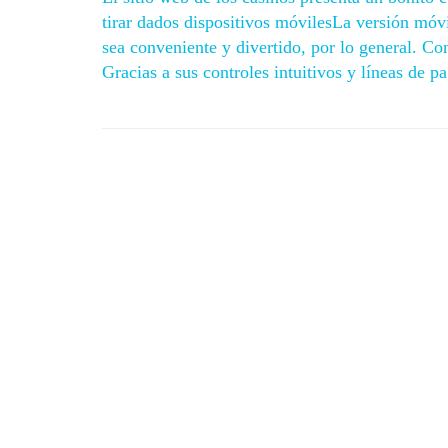
tirar dados dispositivos móvilesLa versión móv
sea conveniente y divertido, por lo general. Co
Gracias a sus controles intuitivos y líneas de p