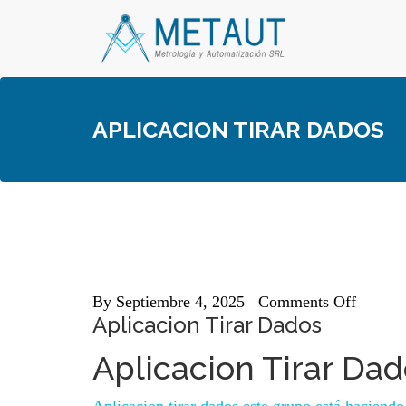
Skip
to
content
APLICACION TIRAR DADOS
By
Septiembre 4, 2025
Comments Off
Aplicacion Tirar Dados
Aplicacion Tirar Da