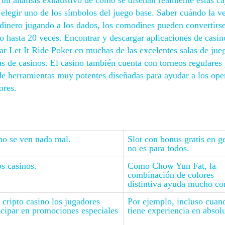
 un análisis exhaustivo de cómo se diseñan realmente estas ca
elegir uno de los símbolos del juego base. Saber cuándo la v
r dinero jugando a los dados, los comodines pueden convertirs
o hasta 20 veces. Encontrar y descargar aplicaciones de casin
ar Let It Ride Poker en muchas de las excelentes salas de jue
s de casinos. El casino también cuenta con torneos regulares
de herramientas muy potentes diseñadas para ayudar a los ope
ores.
 no se ven nada mal.
Slot con bonus gratis en g
no es para todos.
s casinos.
Como Chow Yun Fat, la
combinación de colores
distintiva ayuda mucho co
cripto casino los jugadores
Por ejemplo, incluso cuan
ticipar en promociones especiales
tiene experiencia en absol