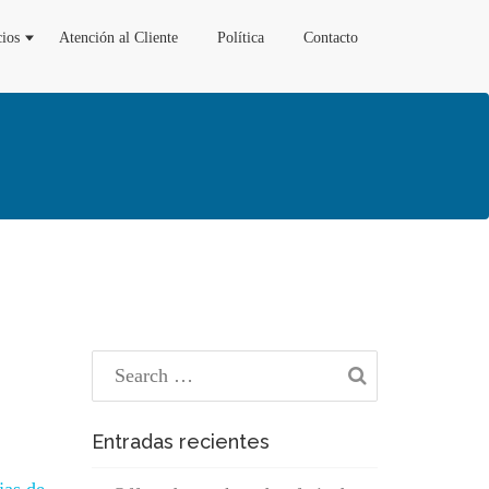
cios
Atención al Cliente
Política
Contacto
Entradas recientes