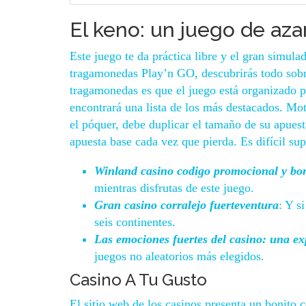
El keno: un juego de az
Este juego te da práctica libre y el gran simula
tragamonedas Play’n GO, descubrirás todo sobr
tragamonedas es que el juego está organizado po
encontrará una lista de los más destacados. Mo
el póquer, debe duplicar el tamaño de su apues
apuesta base cada vez que pierda. Es difícil supe
Winland casino codigo promocional y bo
mientras disfrutas de este juego.
Gran casino corralejo fuerteventura
: Y s
seis continentes.
Las emociones fuertes del casino: una ex
juegos no aleatorios más elegidos.
Casino A Tu Gusto
El sitio web de los casinos presenta un bonito c