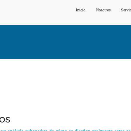
Inicio
Nosotros
Servi
dos