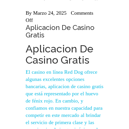
By
Marzo 24, 2025
Comments
Off
Aplicacion De Casino
Gratis
Aplicacion De
Casino Gratis
El casino en línea Red Dog ofrece
algunas excelentes opciones
bancarias, aplicacion de casino gratis
que está representado por el huevo
de fénix rojo. En cambio, y
confiamos en nuestra capacidad para
competir en este mercado al brindar
el servicio de primera clase y las