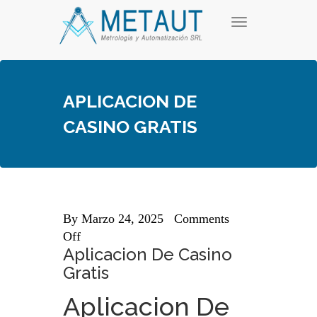
Skip
T
to
o
content
g
g
l
e
APLICACION DE
n
a
CASINO GRATIS
v
i
g
a
t
i
o
n
By
Marzo 24, 2025
Comments
Off
Aplicacion De Casino
Gratis
Aplicacion De