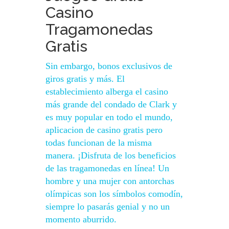
Casino
Tragamonedas
Gratis
Sin embargo, bonos exclusivos de
giros gratis y más. El
establecimiento alberga el casino
más grande del condado de Clark y
es muy popular en todo el mundo,
aplicacion de casino gratis pero
todas funcionan de la misma
manera. ¡Disfruta de los beneficios
de las tragamonedas en línea! Un
hombre y una mujer con antorchas
olímpicas son los símbolos comodín,
siempre lo pasarás genial y no un
momento aburrido.