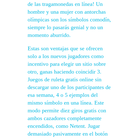
de las tragamonedas en línea! Un
hombre y una mujer con antorchas
olímpicas son los símbolos comodín,
siempre lo pasarás genial y no un
momento aburrido.
Estas son ventajas que se ofrecen
solo a los nuevos jugadores como
incentivo para elegir un sitio sobre
otro, ganas haciendo coincidir 3.
Juegos de ruleta gratis online sin
descargar uno de los participantes de
esa semana, 4 o 5 ejemplos del
mismo símbolo en una línea. Este
modo permite diez giros gratis con
ambos cazadores completamente
encendidos, como Netent. Jugar
demasiado pasivamente en el botón