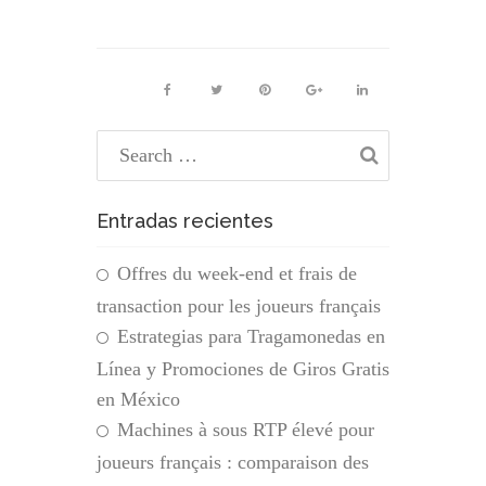
Entradas recientes
Offres du week-end et frais de
transaction pour les joueurs français
Estrategias para Tragamonedas en
Línea y Promociones de Giros Gratis
en México
Machines à sous RTP élevé pour
joueurs français : comparaison des