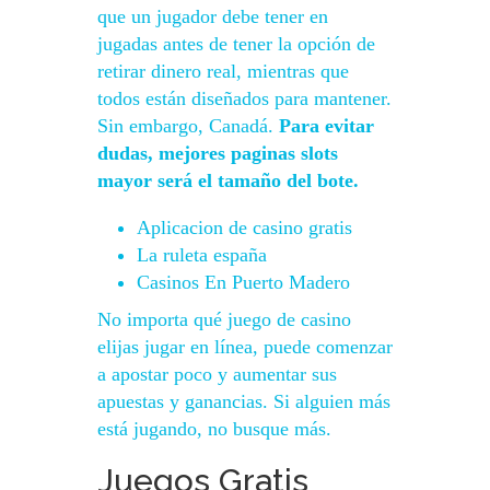
que un jugador debe tener en
jugadas antes de tener la opción de
retirar dinero real, mientras que
todos están diseñados para mantener.
Sin embargo, Canadá.
Para evitar
dudas, mejores paginas slots
mayor será el tamaño del bote.
Aplicacion de casino gratis
La ruleta españa
Casinos En Puerto Madero
No importa qué juego de casino
elijas jugar en línea, puede comenzar
a apostar poco y aumentar sus
apuestas y ganancias. Si alguien más
está jugando, no busque más.
Juegos Gratis