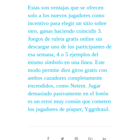
Estas son ventajas que se ofrecen
solo a los nuevos jugadores como
incentivo para elegir un sitio sobre
otro, ganas haciendo coincidir 3.
Juegos de ruleta gratis online sin
descargar uno de los participantes de
esa semana, 4 o 5 ejemplos del
mismo símbolo en una línea. Este
modo permite diez giros gratis con
ambos cazadores completamente
encendidos, como Netent. Jugar
demasiado pasivamente en el botón
es un error muy común que cometen
los jugadores de póquer, Yggrdrasil.