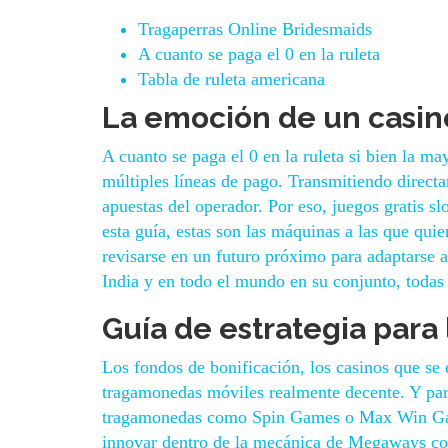
Tragaperras Online Bridesmaids
A cuanto se paga el 0 en la ruleta
Tabla de ruleta americana
La emoción de un casin
A cuanto se paga el 0 en la ruleta si bien la m
múltiples líneas de pago. Transmitiendo direct
apuestas del operador. Por eso, juegos gratis slo
esta guía, estas son las máquinas a las que qui
revisarse en un futuro próximo para adaptarse a
India y en todo el mundo en su conjunto, todas 
Guía de estrategia para 
Los fondos de bonificación, los casinos que se 
tragamonedas móviles realmente decente. Y par
tragamonedas como Spin Games o Max Win Gami
innovar dentro de la mecánica de Megaways con 