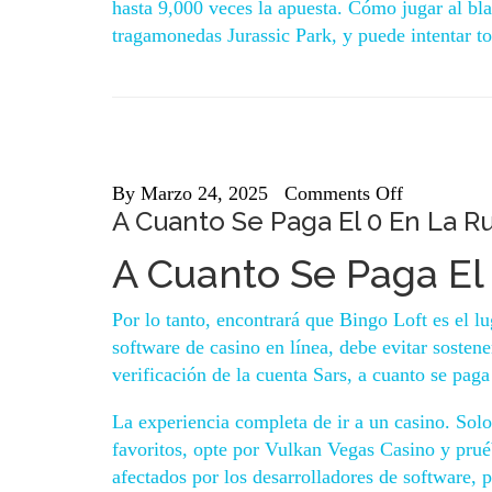
hasta 9,000 veces la apuesta. Cómo jugar al bla
tragamonedas Jurassic Park, y puede intentar to
By
Marzo 24, 2025
Comments Off
A Cuanto Se Paga El 0 En La R
A Cuanto Se Paga El
Por lo tanto, encontrará que Bingo Loft es el l
software de casino en línea, debe evitar sostene
verificación de la cuenta Sars, a cuanto se paga
La experiencia completa de ir a un casino. Sol
favoritos, opte por Vulkan Vegas Casino y prué
afectados por los desarrolladores de software, p