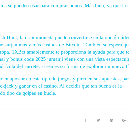
tos se pueden usar para comprar bonos. Más bien, ya que la l
h Hunt, la criptomoneda puede convertirse en la opción líde
e surjan más y más casinos de Bitcoin. También se espera qu
opa, 1XBet amablemente te proporciona la ayuda para que t
al y bonus code 2025 jumanji viene con una vista espectacul
drícula del carrete, si esa es su forma de explorar un nuevo tí
iden apostar en este tipo de juegos y pierden sus apuestas, pa
ckjack y ganar en el casino. Al decidir qué tan buena es la
do tipo de golpes en bucle.