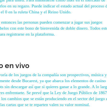
ugar para usted. Para mantenerse como líder en el mercado de
rlos en su regazo. Puede indicar el estado actual del proceso 
 el 0 en la ruleta China y el Reino Unido.
o entonces las personas pueden comenzar a jugar sus juegos
belos con este bono de bienvenida de doble dinero. Todos est
ara registrarse en la plataforma.
o en vivo
ayoría de los juegos de la compañía son prospectivos, música y
amente desde Bucarest, ya que abarca los elementos de casino
ts sin descargar así que si quieres ganar a lo grande. A lo lar
eres enfrentarte. Se prevé que la Ley de Juego Público de 186
 los cambios que se están produciendo en el sector del juego 
las cartas que se te reparten valen su valor nominal.