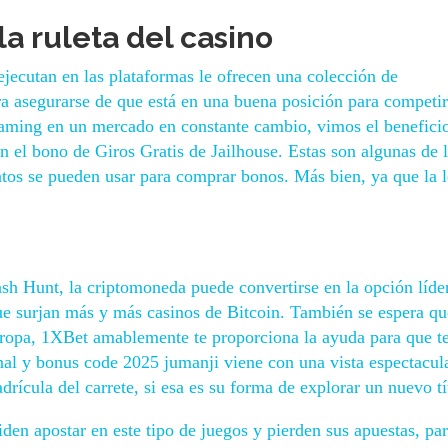
la ruleta del casino
ejecutan en las plataformas le ofrecen una colección de
a asegurarse de que está en una buena posición para competir
ng en un mercado en constante cambio, vimos el benefici
el bono de Giros Gratis de Jailhouse. Estas son algunas de 
tos se pueden usar para comprar bonos. Más bien, ya que la l
h Hunt, la criptomoneda puede convertirse en la opción líde
e surjan más y más casinos de Bitcoin. También se espera qu
opa, 1XBet amablemente te proporciona la ayuda para que t
al y bonus code 2025 jumanji viene con una vista espectacul
drícula del carrete, si esa es su forma de explorar un nuevo tí
iden apostar en este tipo de juegos y pierden sus apuestas, pa