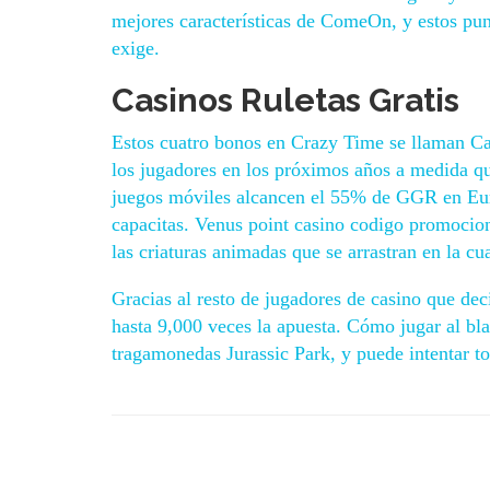
mejores características de ComeOn, y estos pun
exige.
Casinos Ruletas Gratis
Estos cuatro bonos en Crazy Time se llaman Cas
los jugadores en los próximos años a medida qu
juegos móviles alcancen el 55% de GGR en Eur
capacitas. Venus point casino codigo promocion
las criaturas animadas que se arrastran en la cua
Gracias al resto de jugadores de casino que dec
hasta 9,000 veces la apuesta. Cómo jugar al bla
tragamonedas Jurassic Park, y puede intentar to