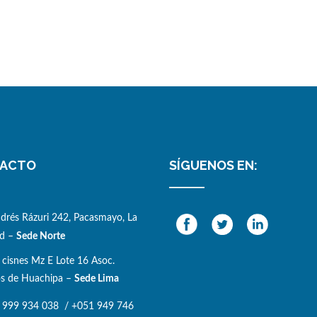
ACTO
SÍGUENOS EN:
ndrés Rázuri 242, Pacasmayo, La
ad –
Sede Norte
 cisnes Mz E Lote 16 Asoc.
s de Huachipa –
Sede Lima
 999 934 038
/
+051 949 746