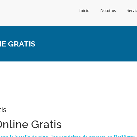
Inicio
Nosotros
Servi
NE GRATIS
is
nline Gratis