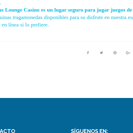
.
s Lounge Casino es un lugar seguro para jugar juegos de
nas tragamonedas disponibles para su disfrute en nuestra es
en línea si lo prefiere.
ACTO
SÍGUENOS EN: