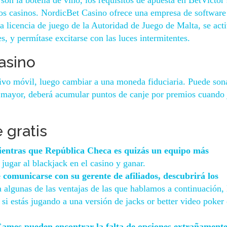
son la botella de vino, los requisitos de apuesta en BetVictor
os casinos. NordicBet Casino ofrece una empresa de software 
a licencia de juego de la Autoridad de Juego de Malta, se acti
 y permítase excitarse con las luces intermitentes.
asino
itivo móvil, luego cambiar a una moneda fiduciaria. Puede son
o mayor, deberá acumular puntos de canje por premios cuando
 gratis
mientras que República Checa es quizás un equipo más
ugar al blackjack en el casino y ganar.
comunicarse con su gerente de afiliados, descubrirá los
 algunas de las ventajas de las que hablamos a continuación, 
 si estás jugando a una versión de jacks or better video poker
Games pueden encontrar la falta de opciones extrañament