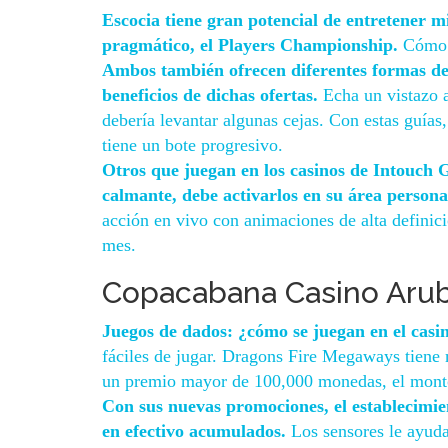
Escocia tiene gran potencial de entretener 
pragmático, el Players Championship.
Cómo j
Ambos también ofrecen diferentes formas de 
beneficios de dichas ofertas.
Echa un vistazo a
debería levantar algunas cejas. Con estas guías,
tiene un bote progresivo.
Otros que juegan en los casinos de Intouch 
calmante, debe activarlos en su área persona
acción en vivo con animaciones de alta definic
mes.
Copacabana Casino Aru
Juegos de dados: ¿cómo se juegan en el casi
fáciles de jugar. Dragons Fire Megaways tiene m
un premio mayor de 100,000 monedas, el monto
Con sus nuevas promociones, el establecimi
en efectivo acumulados.
Los sensores le ayuda