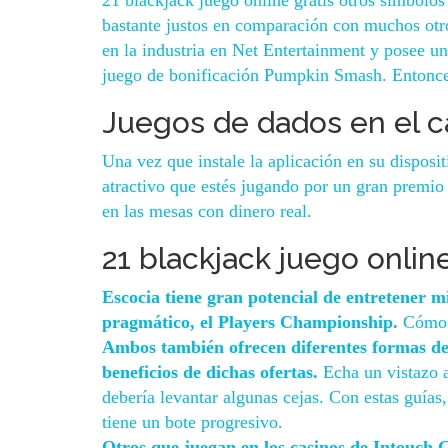
21 blackjack juego online gratis otros símbolos 
bastante justos en comparación con muchos otr
en la industria en Net Entertainment y posee un
juego de bonificación Pumpkin Smash. Entonces,
Juegos de dados en el c
Una vez que instale la aplicación en su dispos
atractivo que estés jugando por un gran premi
en las mesas con dinero real.
21 blackjack juego online
Escocia tiene gran potencial de entretener 
pragmático, el Players Championship.
Cómo j
Ambos también ofrecen diferentes formas de 
beneficios de dichas ofertas.
Echa un vistazo a
debería levantar algunas cejas. Con estas guías,
tiene un bote progresivo.
Otros que juegan en los casinos de Intouch 