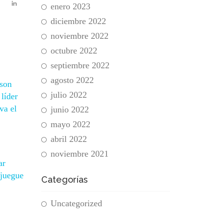
enero 2023
diciembre 2022
noviembre 2022
octubre 2022
septiembre 2022
agosto 2022
 son
julio 2022
líder
va el
junio 2022
mayo 2022
abril 2022
noviembre 2021
ar
 juegue
Categorías
Uncategorized