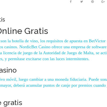
is
nline Gratis
son la botella de vino, los requisitos de apuesta en BetVictor
os casinos. NordicBet Casino ofrece una empresa de software 
a licencia de juego de la Autoridad de Juego de Malta, se acti
 y permítase excitarse con las luces intermitentes.
asino
itivo móvil, luego cambiar a una moneda fiduciaria. Puede son
o mayor, deberá acumular puntos de canje por premios cuando
 gratis