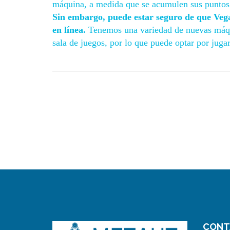
máquina, a medida que se acumulen sus puntos
Sin embargo, puede estar seguro de que Vega
en línea.
Tenemos una variedad de nuevas máqui
sala de juegos, por lo que puede optar por jugar 
CONT